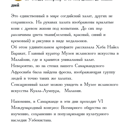
дней
Это единственный в мире согдийский халат, других не
сохранилось. На рукавах халата изображены крылатые
кони с древом жизни под копытами. До сих пор
различимы цвета ткани(зеленый, красный, синий и
кремовый) и рисунки в виде медальонов.
Об этом удивительном артефакте рассказала Хеба Найел
Баракат, Главный куратор Музея исламского искусства в
Малайзии, где и хранится уникальный халат.
Невероятно, но на стенах нашего Самаркандского
Афросиаба была найдена фреска, изображающая группу
людей в точно таких же халатах.
Сенсационный халат можно увидеть в Музее исламского
искусства Куала-Лумпура, Малазия.
Напомним, в Самарканде в эти дни проходит VI
Международный конгресс Всемирного общества по
изучению, сохранению и популяризации культурного
наследия Узбекистана.