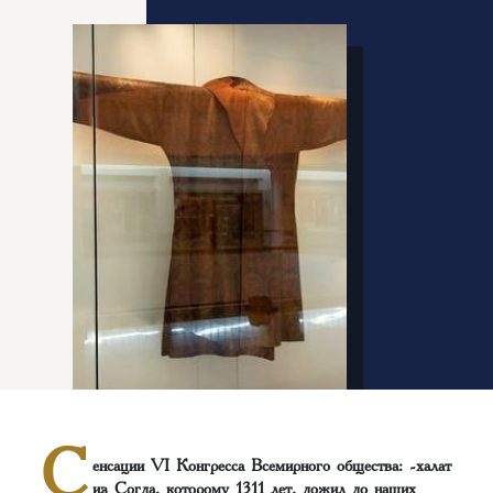
С
енсации VI Конгресса Всемирного общества: -халат
из Согда, которому 1311 лет, дожил до наших