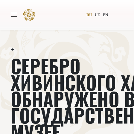
RU
UZ
EN
←
СЕРЕБРО
Главная
О проекте
Авторы
Всемирное общество
ХИВИНСКОГО Х
Издательство
Новости
ОБНАРУЖЕНО 
Проекты
Подкасты
ГОСУДАРСТВЕ
Книги
Видеолекторий
МУЗЕЕ