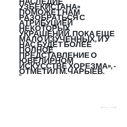
НАСЛЕДИЕ
УЗБЕКИСТАНА»
ПОМОЖЕТ НАМ
РАЗОБРАТЬСЯ С
АТРИБУЦИЕЙ
НЕКОТОРЫХ
УКРАШЕНИЙ, ПОКА ЕЩЕ
МАЛО ИЗУЧЕННЫХ, И У
НАС БУДЕТ БОЛЕЕ
ПОЛНОЕ
ПРЕДСТАВЛЕНИЕ О
ЮВЕЛИРНОМ
ИСКУССТВЕ ХОРЕЗМА», -
ОТМЕТИЛ М.ЧАРЫЕВ.