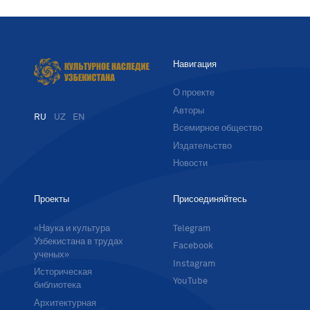
Навигация
О проекте
Авторы
RU
UZ
EN
Всемирное общество
Издательство
Новости
Проекты
Присоединяйтесь
«Наука и культура
Telegram
Узбекистана в трудах
Facebook
ученых»
Instagram
Историческая
YouTube
библиотека
Архитектурная