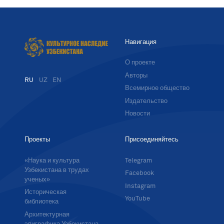
Навигация
О проекте
Авторы
RU
UZ
EN
Всемирное общество
Издательство
Новости
Проекты
Присоединяйтесь
«Наука и культура
Telegram
Узбекистана в трудах
Facebook
ученых»
Instagram
Историческая
YouTube
библиотека
Архитектурная