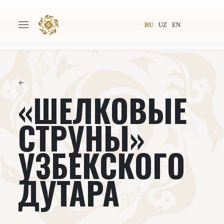
RU
UZ
EN
←
«ШЕЛКОВЫЕ
Главная
О проекте
Авторы
Всемирное общество
СТРУНЫ»
Издательство
Новости
УЗБЕКСКОГО
Проекты
Подкасты
ДУТАРА
Книги
Видеолекторий