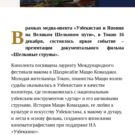
рамках медиа-ивента «Узбекистан и Япония
В
на Великом Шелковом пути», в Токио 16
декабря, состоялось яркое событие –
презентация документального фильма
«Шелковые струны».
Кинолента посвящена лауреату Международного
фестиваля макома в Шахрисабзе Мащю Комаздаки.
Молодая жительница Токио, пианистка Мащю волею
судьбы оказывалась в Узбекистане в качестве
волонтера, где познакомилась с национальным
узбекским инструментом «дутар» и его шелковыми
струнами. История Мащю Комаздаки, ее любви к
культуре и искусству Узбекистана, к макому и дутару,
и легла в основу фильма, созданного японскими
кинематографистами при поддержке НА
«Узбеккино».