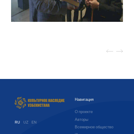
Навигация
О проекте
Авторы
RU
UZ
EN
Всемирное общество