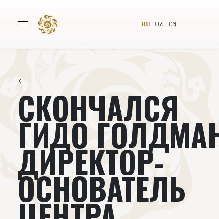
RU
UZ
EN
←
СКОНЧАЛСЯ
Главная
О проекте
Авторы
Всемирное общество
ГИДО ГОЛДМАН
Издательство
Новости
ДИРЕКТОР-
Проекты
Подкасты
ОСНОВАТЕЛЬ
Книги
Видеолекторий
ЦЕНТРА