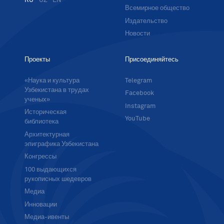
RU
UZ
EN
Всемирное общество
Издательство
Новости
Проекты
Присоединяйтесь
«Наука и культура
Telegram
Узбекистана в трудах
Facebook
ученых»
Instagram
Историческая
YouTube
библиотека
Архитектурная
эпиграфика Узбекистана
Конгрессы
100 выдающихся
рукописных шедевров
Медиа
Инновации
Медиа-ивенты