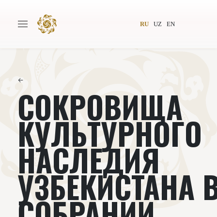
RU
UZ
EN
←
СОКРОВИЩА
Главная
О проекте
Авторы
Всемирное общество
КУЛЬТУРНОГО
Издательство
Новости
НАСЛЕДИЯ
Проекты
Подкасты
УЗБЕКИСТАНА 
Книги
Видеолекторий
СОБРАНИИ