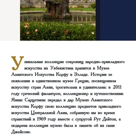
У
никальная коллекция сокровищ народно-прикладного
искусства из Узбекистана хранится в Музее
Азиатского Искусства Корфу в Элладе. История ее
появления в единственном музее Греции, посвященном
искусству стран Азии, трогательна и удивительна: в 2011
году греческий филантроп, коллекционер и путешественник
Яннис Сарцетакис передал в дар Музею Азиатского
искусства Корфу свою коллекцию предметов прикладного
искусства Центральной Азии, собранную им во время
странствий в 1969 году вместе с супругой Рут Дейтон, а
подарена коллекция музею была в память об их сыне
Джейсоне.