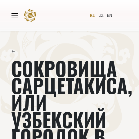
RU
UZ
EN
←
СОКРОВИЩА
Главная
О проекте
Авторы
Всемирное общество
САРЦЕТАКИСА,
Издательство
Новости
ИЛИ
Проекты
Подкасты
УЗБЕКСКИЙ
Книги
Видеолекторий
ГОРОДОК В