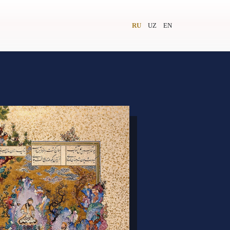
RU
UZ
EN
и
Видеолекторий