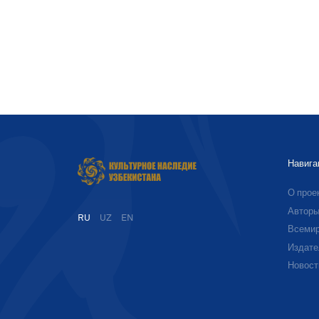
Навига
О прое
Автор
RU
UZ
EN
Всемир
Издате
Новост