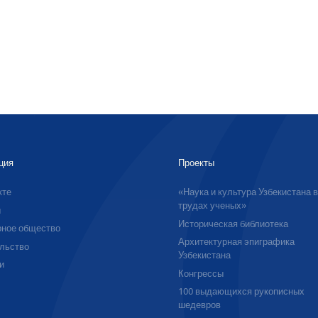
ция
Проекты
кте
«Наука и культура Узбекистана 
трудах ученых»
ы
Историческая библиотека
ное общество
Архитектурная эпиграфика
льство
Узбекистана
и
Конгрессы
100 выдающихся рукописных
шедевров