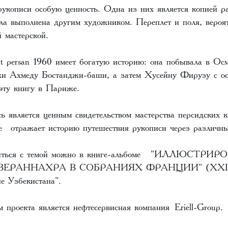
рукописи особую ценность. Одна из них является копией 
была выполнена другим художником. Переплет и поля, вероя
 мастерской.
t persan 1960 имеет богатую историю: она побывала в Ос
и Ахмеду Бостанджи-баши, а затем Хусейну Фирузу с ос
 эту книгу в Париже.
ь является ценным свидетельством мастерства персидских 
е отражает историю путешествия рукописи через различны
иться с темой можно в книге-альбоме
"ИЛЛЮСТРИР
ЕРАННАХРА В СОБРАНИЯХ ФРАНЦИИ" (XXI
е Узбекистана".
 проекта является нефтесервисная компания
Eriell-Group
.