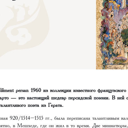
lément persan 1960 из коллекции известного французского
то — это настоящий шедевр персидской поэзии. В ней с
лантливого поэта из Герата.
нная 920/1514–1515 гг., была переписана талантливым ка
тно, в Мешхеде, где он жил в то время. Две миниатюры