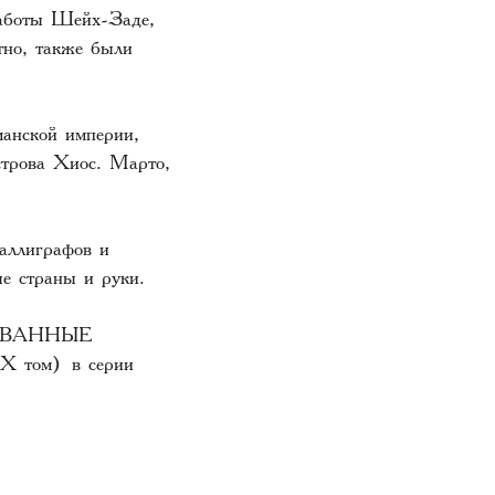
работы Шейх-Заде,
тно, также были
манской империи,
трова Хиос. Марто,
каллиграфов и
е страны и руки.
ОВАННЫЕ
X том)
в серии