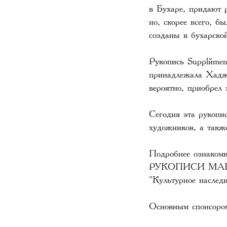
в Бухаре, придают 
но, скорее всего, 
созданы в бухарской
Рукопись Supplémen
принадлежала Хадж
вероятно, приобрел
Сегодня эта рукопис
художников, а такж
Подробнее ознаком
РУКОПИСИ МАВ
"Культурное наследи
Основным спонсором