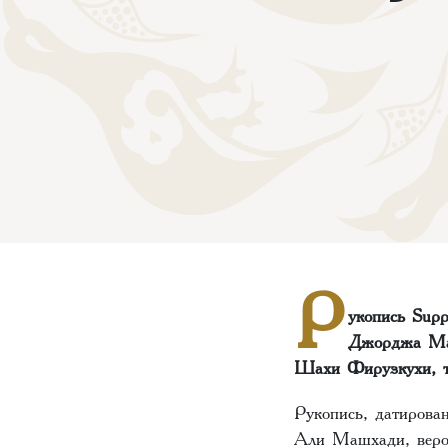
Р
укопись Supp
Джорджа Мар
Шахи Фирузкухи, та
Рукопись, датирова
Али Машхади, вероя