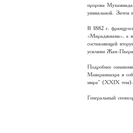
пророка Мухаммада 
уникальной. Затем 
В 1882 г. французс
«Мираджнама», а в
составляющей втору
усилиям Жан-Пьера
Подробнее ознакоми
Мавераннахра в соб
мира" (XXIX том).
Генеральный спонсор