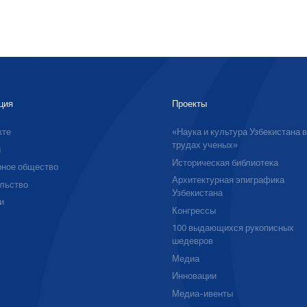
ция
Проекты
кте
«Наука и культура Узбекистана 
трудах ученых»
ы
Историческая библиотека
ное общество
Архитектурная эпиграфика
льство
Узбекистана
и
Конгрессы
100 выдающихся рукописных
шедевров
Медиа
Инновации
Медиа-ивенты