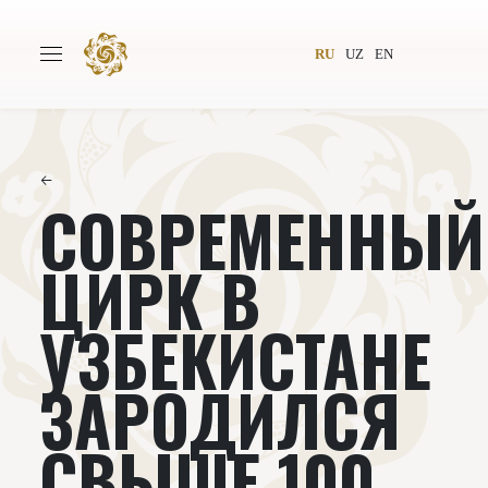
RU
UZ
EN
←
СОВРЕМЕННЫЙ
Главная
О проекте
Авторы
Всемирное общество
ЦИРК В
Издательство
Новости
УЗБЕКИСТАНЕ
Проекты
Подкасты
ЗАРОДИЛСЯ
Книги
Видеолекторий
СВЫШЕ 100