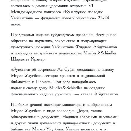
состоялась в рамках церемонии открытия VI
Международного конгресса «Культурное наследие
Узбекистана — фундамент нового ренессанса» 22-24
июля.
Представили издание председатель правления Всемирного
общества по изучению, сохранению и популяризации
культурного наследия Узбекистана Фирдавс Абдухаликов
и президент австрийского издательства Mueller&Schindler
Шарлотта Крамер.
«Рукопись об астрономе Ас-Суфи, созданная по заказу
Мирзо Улугбека, сегодня хранится в национальной
библиотеке в Париже. Три года понадобилось
издательскому дому Mueller&Schindler на создание
факсимильного издания рукописи, — сказал Абдухаликов.
Наиболее ценной выглядит миниатюра с изображением
Мирзо Улугбека в виде созвездия Цефея, также
обнаруженная в документе. Надписи золотыми чернилами
и другие знаки доказывают принадлежность документа к
библиотеке Мирзо Улугбека. Ученые полагают, что