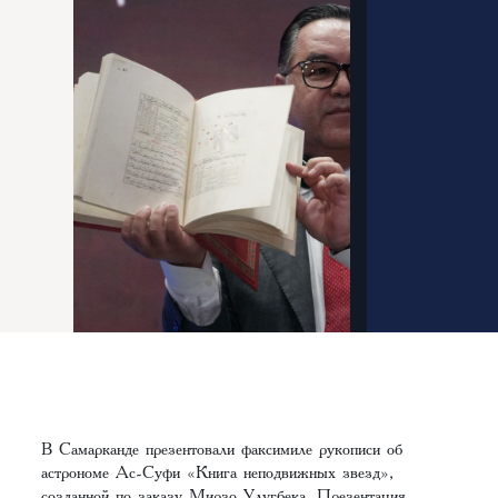
В Самарканде презентовали факсимиле рукописи об
астрономе Ас-Суфи «Книга неподвижных звезд»,
созданной по заказу Мирзо Улугбека. Презентация