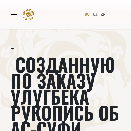
RU
UZ
EN
←
СОЗДАННУЮ
Главная
О проекте
Авторы
Всемирное общество
ПО ЗАКАЗУ
Издательство
Новости
УЛУГБЕКА
Проекты
Подкасты
РУКОПИСЬ ОБ
Книги
Видеолекторий
АС-СУФИ