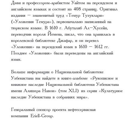
Дэви и профессором-арабистом Уайтом на персидском и
английском языках и состоит из 408 страниц. Оригинал
издания – знаменитый труд «Темур Тузуклари»
(«Уложения Темура»), первоначально написанный на
тюркском языке. В 1610 г. Абуталиб Ал–Хусейн,
переводчик короля Йемена, писал, что она хранилась в
королевской библиотеке Джафар, и он перевел
«Уложения» на персидский язык в 1610 – 1612 гг.
Позднее «Уложения» были переведены на английский
язык.
Больше информации о Национальной библиотеке
Узбекистана вы найдете в книге-альбоме
«Рукописное и
книжное наследие Национальной библиотеки Узбекистана
имени Алишера Навои» (том XLI)
из серии «Культурное
наследие Узбекистана в собраниях мира».
Генеральный спонсор проекта нефтесервисная
компания
Eriell-Group
.