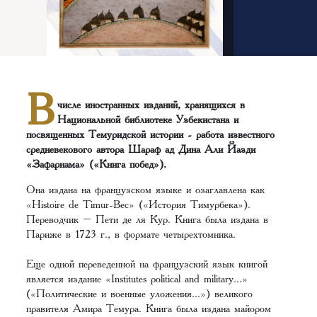
В
числе иностранных изданий, хранящихся в
Национальной библиотеке Узбекистана и
посвященных Темуридской истории - работа известного
средневекового автора Шараф ад Дина Али Йазди
«Зафарнама» («Книга побед»).
Она издана на французском языке и озаглавлена как
«Histoire de Timur-Bec» («История Тимурбека»).
Переводчик – Пети де ля Кур. Книга была издана в
Париже в 1723 г., в формате четырехтомника.
Еще одной переведенной на французский язык книгой
является издание «Institutes political and military...»
(«Политические и военные уложения...») великого
правителя Амира Темура. Книга была издана майором