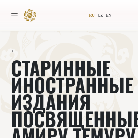
RU
UZ
EN
←
СТАРИННЫЕ
Главная
О проекте
Авторы
Всемирное общество
ИНОСТРАННЫЕ
Издательство
Новости
ИЗДАНИЯ
Проекты
Подкасты
ПОСВЯЩЕННЫ
Книги
Видеолекторий
АМИРУ ТЕМУРУ