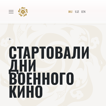
RU
UZ
EN
←
СТАРТОВАЛИ
Главная
О проекте
Авторы
Всемирное общество
ДНИ
Издательство
Новости
ВОЕННОГО
Проекты
Подкасты
КИНО
Книги
Видеолекторий