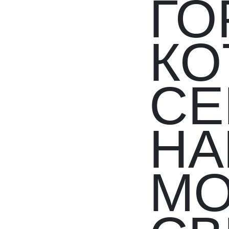
ГО
КО
СЕ
НА
МО