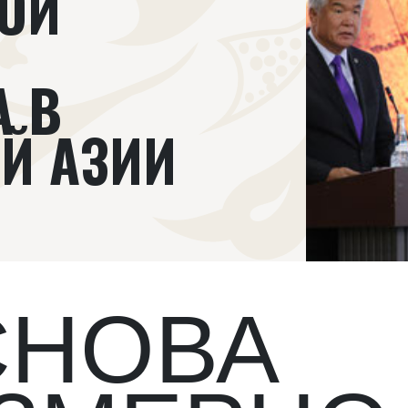
ОЙ
А В
Й АЗИИ
СНОВА