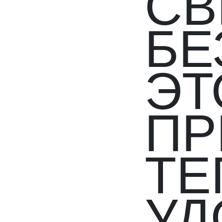
СВ
БЕ
ЭТ
ПР
ТЕ
УД