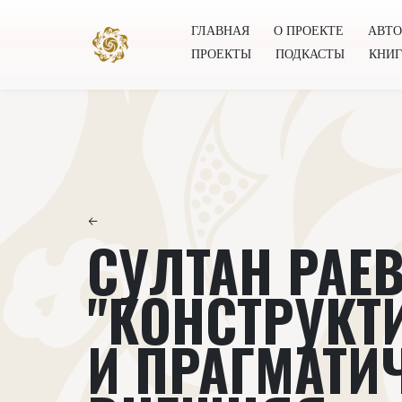
ГЛАВНАЯ
О ПРОЕКТЕ
АВТ
ПРОЕКТЫ
ПОДКАСТЫ
КНИ
Главная
О проекте
Авторы
Всемирное общест
←
СУЛТАН РАЕВ
"КОНСТРУКТ
И ПРАГМАТИ