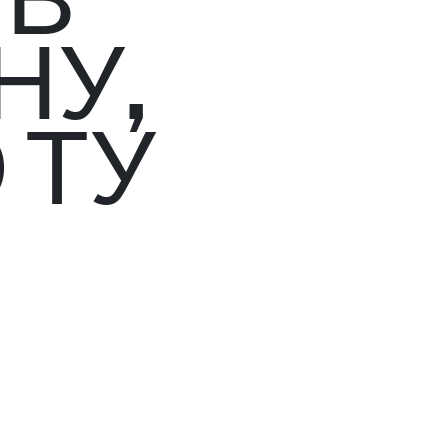
 В
НУ,
 ТУ