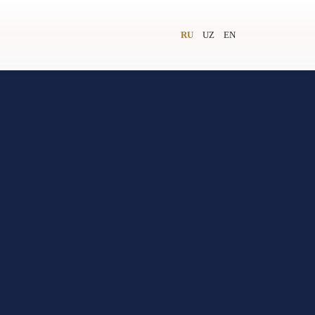
RU
UZ
EN
и
Видеолекторий