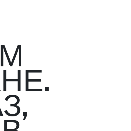
ОМ
НЕ.
З,