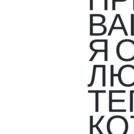
ПР
ВА
Я 
ЛЮ
ТЕ
КО