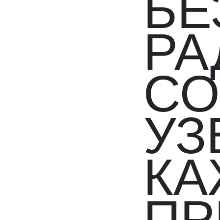
БЕ
РА
СО
УЗ
КА