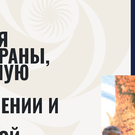
Я
РАНЫ,
НУЮ
ЕНИИ И
И