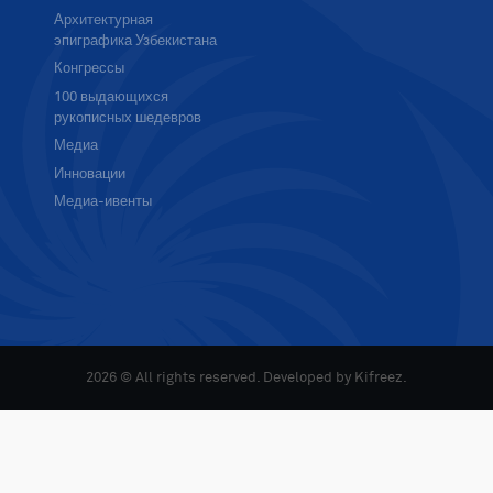
Архитектурная
эпиграфика Узбекистана
Конгрессы
100 выдающихся
рукописных шедевров
Медиа
Инновации
Медиа-ивенты
2026 © All rights reserved. Developed by
Kifreez
.