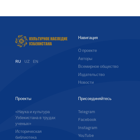
Навигация
О проекте
Авторы
RU
UZ
EN
Всемирное общество
Издательство
Новости
Проекты
Присоединяйтесь
«Наука и культура
Telegram
Узбекистана в трудах
Facebook
ученых»
Instagram
Историческая
YouTube
библиотека