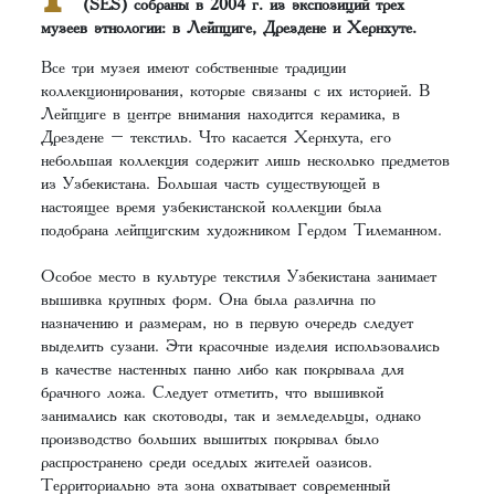
(SES) собраны в 2004 г. из экспозиций трех
музеев этнологии: в Лейпциге, Дрездене и Хернхуте.
Все три музея имеют собственные традиции
коллекционирования, которые связаны с их историей. В
Лейпциге в центре внимания находится керамика, в
Дрездене – текстиль. Что касается Хернхута, его
небольшая коллекция содержит лишь несколько предметов
из Узбекистана. Большая часть существующей в
настоящее время узбекистанской коллекции была
подобрана лейпцигским художником Гердом Тилеманном.
Особое место в культуре текстиля Узбекистана занимает
вышивка крупных форм. Она была различна по
назначению и размерам, но в первую очередь следует
выделить сузани. Эти красочные изделия использовались
в качестве настенных панно либо как покрывала для
брачного ложа. Следует отметить, что вышивкой
занимались как скотоводы, так и земледельцы, однако
производство больших вышитых покрывал было
распространено среди оседлых жителей оазисов.
Территориально эта зона охватывает современный