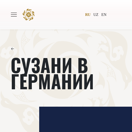
RU
UZ
EN
←
СУЗАНИ В
Главная
О проекте
Авторы
Всемирное общество
ГЕРМАНИИ
Издательство
Новости
Проекты
Подкасты
Книги
Видеолекторий