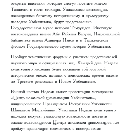
открыты выставки, которые смогут посетить жители
Ташкента и гости столицы. Уникальные экспозиции,
посвященные богатому историческому и культурному
наследию Узбекистана, будут представленыв
Государственном музее истории Темуридов, Институте
востоковедения имени Абу Райхана Беруни, Национальной
библиотеке имени Алишера Навои и в Ташкентском
филиале Государственного музея истории Узбекистана.
Пройдут тематические форумы с участием представителей
научного мира и официальных лиц. Каждый день Недели
культурного наследия будет посвящен той или иной
исторической эпохе, начиная с доисламских времен вплоть
до Третьего ренессанса в Новом Узбекистане.
Важной частью Недели станет презентация мегапроекта
«Центр исламской цивилизации Узбекистана»,
инициированного Президентом Республики Узбекистан
Шавкатом Мирзиёевым. Участники Недели культурного
наследия получат уникальную возможность посетить
здание возводящегося Центра исламской цивилизации, где
пройдут презентации совместных с иностранными