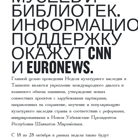
БИБЛИОТЕК.
ИНФОРМАЦИ
ПОДДЕРЖКУ
ОКАЖУТ CNN
И EURONEWS.
Главной целью проведения Недели культурного наследия в
Ташкенте является укрепление международного диалога и
взаимного обмена знаниями, утверждение новых
совместных проектов с зарубежными партнерами,
направленных на сохранение, изучение и популяризацию
культурного наследия страны в соответствии с реформами,
инициированными в Новом Узбекистане Президентом
Республики Шавкатом Мирзиёевым.
С 18 по 28 октября в рамках недели также будут