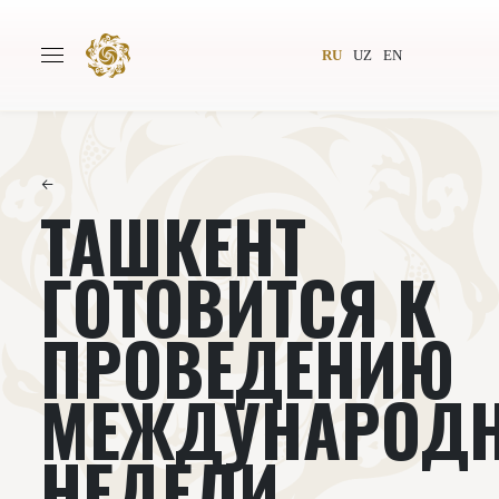
RU
UZ
EN
←
ТАШКЕНТ
Главная
О проекте
Авторы
Всемирное общество
ГОТОВИТСЯ К
Издательство
Новости
ПРОВЕДЕНИЮ
Проекты
Подкасты
МЕЖДУНАРОД
Книги
Видеолекторий
НЕДЕЛИ