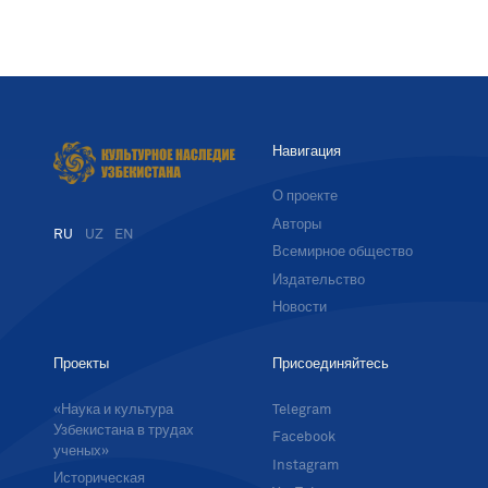
Навигация
О проекте
Авторы
RU
UZ
EN
Всемирное общество
Издательство
Новости
Проекты
Присоединяйтесь
«Наука и культура
Telegram
Узбекистана в трудах
Facebook
ученых»
Instagram
Историческая