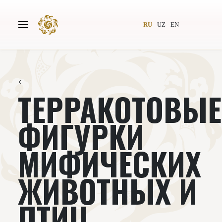
RU
UZ
EN
←
ТЕРРАКОТОВЫЕ
Главная
О проекте
Авторы
Всемирное общество
ФИГУРКИ
Издательство
Новости
МИФИЧЕСКИХ
Проекты
Подкасты
ЖИВОТНЫХ И
Книги
Видеолекторий
ПТИЦ