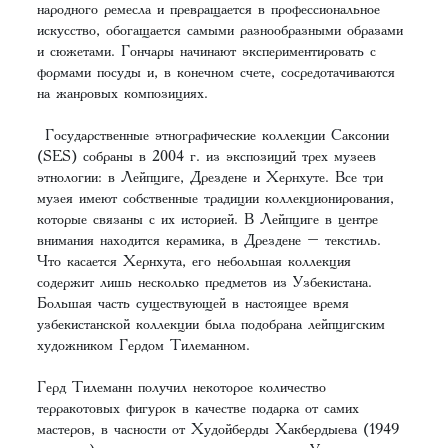
народного ремесла и превращается в профессиональное
искусство, обогащается самыми разнообразными образами
и сюжетами. Гончары начинают экспериментировать с
формами посуды и, в конечном счете, сосредотачиваются
на жанровых композициях.
Государственные этнографические коллекции Саксонии
(SES) собраны в 2004 г. из экспозиций трех музеев
этнологии: в Лейпциге, Дрездене и Хернхуте. Все три
музея имеют собственные традиции коллекционирования,
которые связаны с их историей. В Лейпциге в центре
внимания находится керамика, в Дрездене – текстиль.
Что касается Хернхута, его небольшая коллекция
содержит лишь несколько предметов из Узбекистана.
Большая часть существующей в настоящее время
узбекистанской коллекции была подобрана лейпцигским
художником Гердом Тилеманном.
Герд Тилеманн получил некоторое количество
терракотовых фигурок в качестве подарка от самих
мастеров, в часности от Худойберды Хакбердыева (1949