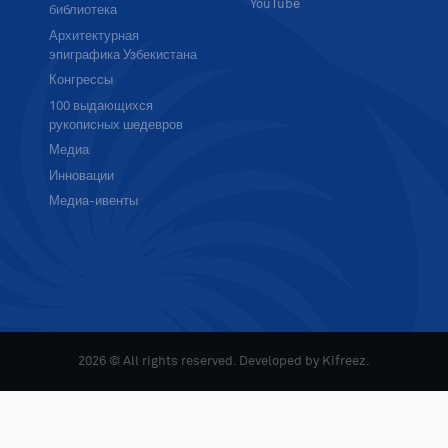
YouTube
библиотека
Архитектурная
эпиграфика Узбекистана
Конгрессы
100 выдающихся
рукописных шедевров
Медиа
Инновации
Медиа-ивенты
2026 © All rights reserved. Developed by
Kifreez
.