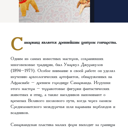
С
амарканд является древнейшим центром гончарства.
Одним из самых известных мастеров, сохранявших
многовековые традиции, был Умаркул Джуракулов
(1894–1973). Особое внимание в своей работе он уделял
изучению археологических артефактов, обнаруженных на
Афрасиабе – древнем городище Самарканда. Игрушки
этого мастера – терракотовые фигурки фантастических
животных и птиц, а также наездников напоминают о
временах Великого шелкового пути, когда через оазисы
Среднеазиатского междуречья шли караваны верблюдов и
всадников.
Самаркандская пластика малых форм выходит за границы