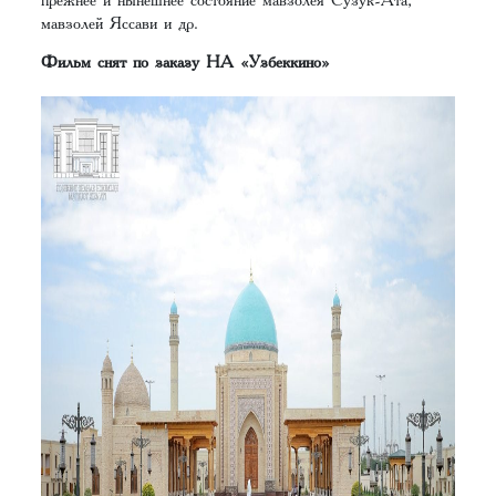
мавзолей Яссави и др.
Фильм снят по заказу НА «Узбеккино»