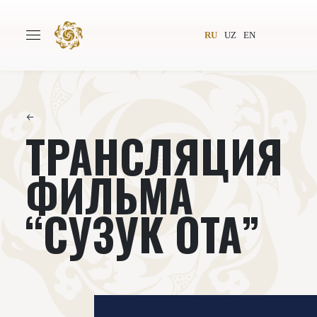
RU
UZ
EN
←
ТРАНСЛЯЦИЯ
Главная
О проекте
Авторы
Всемирное общество
ФИЛЬМА
Издательство
Новости
“СУЗУК ОТА”
Проекты
Подкасты
Книги
Видеолекторий