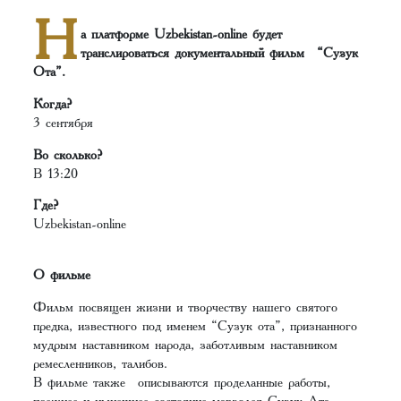
Н
а платформе Uzbekistan-online будет
транслироваться документальный фильм “Сузук
Ота”.
Когда?
3 сентября
Во сколько?
В 13:20
Где?
Uzbekistan-online
О фильме
Фильм посвящен жизни и творчеству нашего святого
предка, известного под именем “Сузук ота”, признанного
мудрым наставником народа, заботливым наставником
ремесленников, талибов.
В фильме также описываются проделанные работы,
прежнее и нынешнее состояние мавзолея Сузук-Ата,