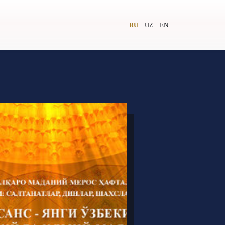
RU
UZ
EN
и
Видеолекторий