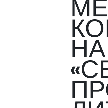
МЕ
КО
НА
«С
ПР