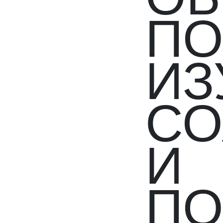
П
ИЗ
СО
И
ПО