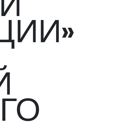
 И
ЦИИ»
Й
ГО