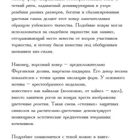
четкий ритм, задаваемый доминирующими в узоре
ромбами разных размеров, богатая и сбалансированная
цветовая гамма делают этот ковер замечательным
образцом узбекского ткачества. Подобные ковры могли
использоваться на свадебном пиршестве как занавес,
отгораживающий место невесты от взоров участников
торжества, и потому были известны под обобщенным
названием киз-гилам.
Наконец, ворсовый ковер – предположительно
Ферганская долина, кыргызы-хыдырша. Его декор весьма
показателен с точки зрения эволюции форм. У основного
мотива – крестообразного медальона,
известного как кайкалак (возможно, от хайкел – идол),
вместо завитков рогов на концах креста изображены
цветочные розетки. Такая смена «степных» защитных
символов на растительно-цветочные демонстрирует
меняющиеся эстетические предпочтения вчерашних
кочевников.
Подробнее ознакомиться с темой можно в книге-