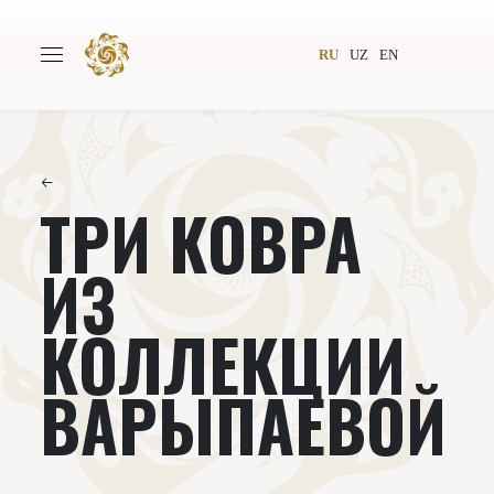
RU
UZ
EN
←
ТРИ КОВРА
Главная
О проекте
Авторы
Всемирное общество
ИЗ
Издательство
Новости
КОЛЛЕКЦИИ
Проекты
Подкасты
ВАРЫПАЕВОЙ‌‌
Книги
Видеолекторий