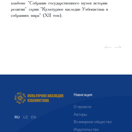
альбоме
"Собрание государственного музея истории
религии"
серии "Культурное наследие Узбекистана в
собраниях мира" (XII том).
Навигация
О проекте
Авторы
RU
UZ
EN
Всемирное общество
Издательство