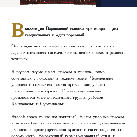
В
коллекции Варыпаевой имеется три ковра – два
гладкотканых и один ворсовый.
Оба гладкотканых ковра композитные, т.е. сшиты из
заранее сотканных панелей-тахтов, выполненных в разных
техниках.
В первом, терме гилам, полосы в технике кохма
сочетаются с полосами в технике терме. Чередование
узорных и полосатых тахтов придает ковру ярко
выраженное своеобразие. Такого рода изделия
производили многие племенные группы узбеков
Кашкадарьи и Сурхандарьи.
Второй ковер также композитный. В нем узорные полосы
в технике беш-кашта сочетаются с полосами, украшенными
вышивкой, преимущественно красной и синей шерстью по
белому фону. Выраженный геометризованный стиль и