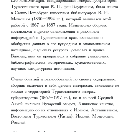
Его комплектация, инициированная генерал-губернатором
Туркестанского края К. П. фон Кауфманом, была начата
в Санкт-Петербурге известным библиографом В. И.
Межовым (1830–1894 гг.), который занимался этой
работой с 1867 по 1887 годы. Изначально сборник
составлялся с целью ознакомления с различной
информацией о Туркестанском крае, выявления и
обобщения данных о его природном и экономическом
потенциале, сырьевых ресурсах, ремеслах и прочее.
Впоследствии он превратился в собрание уникальных
библиографических, исторических, художественных,
научных литературных источников.
Очень богатый и разнообразный по своему содержанию,
сборник включает в себя ценные материалы, связанные не
только с территорией Туркестанского генерал-
губернаторства (1867–1917 гг.), но и со всей Средней
Азией, включая Бухарский эмират, Хивинское ханство,
информацию об их отношениях с Ираном, Афганистаном,
Восточным Туркестаном (Китай), Индией, Монголией,
Россией.