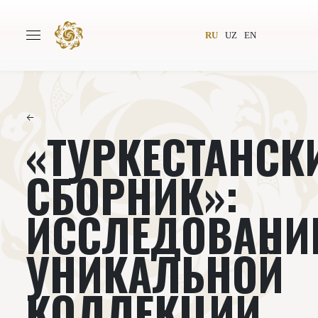
RU
UZ
EN
←
«ТУРКЕСТАНСК
Главная
О проекте
Авторы
Всемирное общество
СБОРНИК»:
Издательство
Новости
ИССЛЕДОВАНИ
Проекты
Подкасты
УНИКАЛЬНОЙ
Книги
Видеолекторий
КОЛЛЕКЦИИ