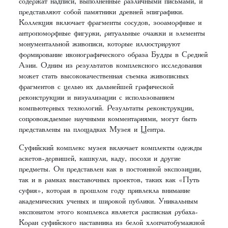
содержат надписи, выполненные различными письмами, и
представляют собой памятники древней эпиграфики.
Коллекция включает фрагменты сосудов, зооаморфные и
антропоморфные фигурки, ритуальные очажки и элементы
монументальной живописи, которые иллюстрируют
формирование иконографического образа Будды в Средней
Азии. Одним из результатов комплексного исследования
может стать высококачественная съемка живописных
фрагментов с целью их дальнейшей графической
реконструкции и визуализации с использованием
компьютерных технологий. Результаты реконструкции,
сопровождаемые научными комментариями, могут быть
представлены на площадках Музея и Центра.
Суфийский комплекс музея включает комплекты одежды
аскетов-дервишей, кашкули, каду, посохи и другие
предметы. Он представлен как в постоянной экспозиции,
так и в рамках выставочных проектов, таких как «Путь
суфия», которая в прошлом году привлекла внимание
академических ученых и широкой публики. Уникальным
экспонатом этого комплекса является расписная рубаха-
Коран суфийского наставника из белой хлопчатобумажной