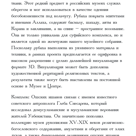
ткани. Этот редкий предмет в российских музеях служил
оберегом и мог использоваться в качестве одеяния
богобоязненности под кольчугу. Рубаха покрыта эпитетами
и именами Аллаха, содержит басмалу, шахаду, аяты из
Корана и заклинания, а на спине – пространное воззвание.
Она не только уникальна для суфийского комплекса, но и
является одной из жемчужин нашего музейного собрания.
Поскольку рубаха выполнена из уязвимого материала и
техники, в рамках проекта предполагается ее оцифровка в
высоком разрешении с целью дальнейшей визуализации в
формате 3D. Визуализация может быть дополнена
художественной рецитацией религиозных текстов, а
результаты также могут быть выставлены на постоянной
основе в Музее и Центре.
Комплекс Ошских ишанов связан с именем известного
советского антрополога Глеба Снесарева, который
исследовал домусульманские и мусульманские верования
жителей Узбекистана. Он значительно пополнил
коллекцию музея рукописями XV-XIX веков религиозно-
богословского содержания, амулетами и оберегами от злых
духов, а также фамильными реликвиями ошских ишанов,