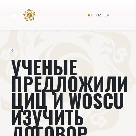
RU
UZ
EN
←
УЧЕНЫЕ
Главная
О проекте
Авторы
Всемирное общество
ПРЕДЛОЖИЛИ
Издательство
Новости
ЦИЦ И WOSCU
Проекты
Подкасты
ИЗУЧИТЬ
Книги
Видеолекторий
ДОГОВОР