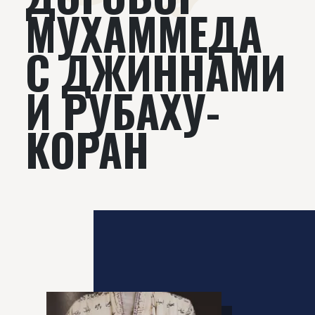
МУХАММЕДА
С ДЖИННАМИ
И РУБАХУ-
КОРАН