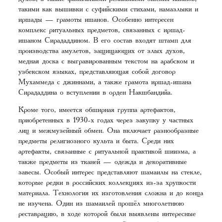
такими как вышивки с суфийскими стихами, намазлыки и
иршады — грамоты ишанов. Особенно интересен
комплекс ритуальных предметов, связанных с иршад-
ишаном Сирададдином. В его состав входят штамп для
производства амулетов, защищающих от злых духов,
медная доска с выгравированным текстом на арабском и
узбекском языках, представляющая собой договор
Мухаммеда с джиннами, а также грамота иршад-ишана
Сирададдина о вступлении в орден Накшбандийа.
Кроме того, имеется обширная группа артефактов,
приобретенных в 1930-х годах через закупку у частных
лиц и межмузейный обмен. Она включает разнообразные
предметы религиозного культа и быта. Среди них
артефакты, связанные с ритуальной практикой шиизма, а
также предметы из тканей — одежда и декоративные
завесы. Особый интерес представляют шамаилы на стекле,
которые редки в российских коллекциях из-за хрупкости
материала. Технология их изготовления сложна и до конца
не изучена. Один из шамаилей прошёл многолетнюю
реставрацию, в ходе которой были выявлены интересные