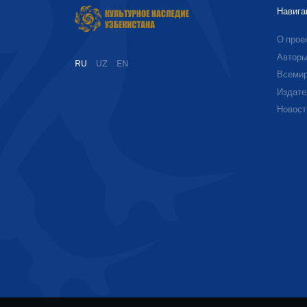
Навига
О прое
Автор
RU
UZ
EN
Всемир
Издате
Новост