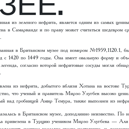
ЗЕЕ.
нная из зеленого нефрита, является одним из самых ценны
на в Самарканде и по праву может считаться шедевром ср
.
ванная в Британском музее под номером №1959,1120.1, бы
д с 1420 по 1449 годы. Она имеет овальную форму и объ
 легенда, согласно которой нефритовые сосуды могли обна
.
влена из нефрита, добытого вблизи Хотана на востоке Тур
стно, что ученый и правитель Мирзо Улугбек высоко ценил
ный над гробницей Амир Темура, также выполнен из нефри
азалась в Британском музее, доподлинно неизвестно. По 
ыла привезена в Турцию учеником Мирзо Улугбека — Ал
одолжить научное наследие своего наставника, и, возможн