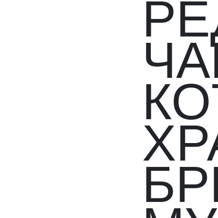
РЕ
ЧА
КО
ХР
БР