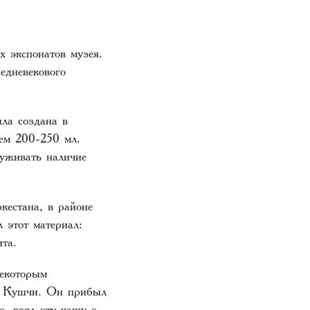
х экспонатов музея.
едневекового
ла создана в
ем 200-250 мл.
руживать наличие
кестана, в районе
 этот материал:
та.
некоторым
и Кушчи. Он прибыл
о, взял эту чашу с