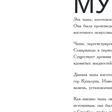
МУ
Эта чаша, изготовле
Она была произведе
восточного искусства
Чаша, зарегистриро
Самарканде в перио
Существует древняя
ядовитых жидкостей
Данная чаша изгото
гор Куньлунь. Изве
камень, установлен
Как именно чаша ок
источникам, она б
в Стамбул, чтобы пр