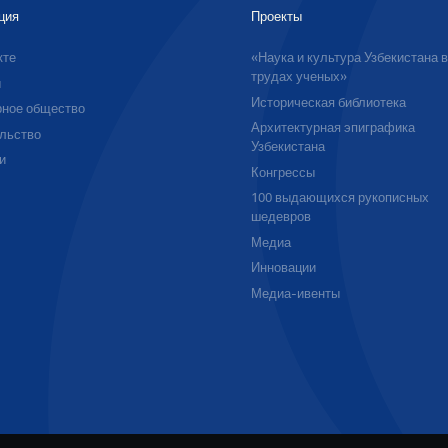
ция
Проекты
кте
«Наука и культура Узбекистана 
трудах ученых»
ы
Историческая библиотека
ное общество
Архитектурная эпиграфика
льство
Узбекистана
и
Конгрессы
100 выдающихся рукописных
шедевров
Медиа
Инновации
Медиа-ивенты