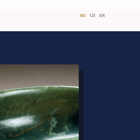
RU
UZ
EN
и
Видеолекторий