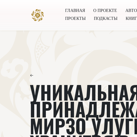
ГЛАВНАЯ
О ПРОЕКТЕ
АВТ
ПРОЕКТЫ
ПОДКАСТЫ
КНИ
Главная
О проекте
Авторы
Всемирное общест
←
УНИКАЛЬНАЯ
ПРИНАДЛЕЖ
МИРЗО УЛУГ