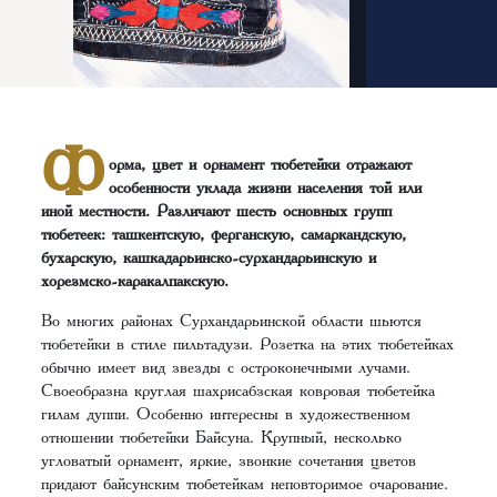
Ф
орма, цвет и орнамент тюбетейки отражают
особенности уклада жизни населения той или
иной местности. Различают шесть основных групп
тюбетеек: ташкентскую, ферганскую, самаркандскую,
бухарскую, кашкадарьинско-сурхандарьинскую и
хорезмско-каракалпакскую.
Во многих районах Сурхандарьинской области шьются
тюбетейки в стиле пильтадузи. Розетка на этих тюбетейках
обычно имеет вид звезды с остроконечными лучами.
Своеобразна круглая шахрисабзская ковровая тюбетейка
гилам дуппи. Особенно интересны в художественном
отношении тюбетейки Байсуна. Крупный, несколько
угловатый орнамент, яркие, звонкие сочетания цветов
придают байсунским тюбетейкам неповторимое очарование.