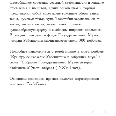
Своеобразное сочетание северной сдержанности и южного
стремления к пышным, ярким орнаментам и формам
представляют собой хорезмские головные уборы тайха,
тахья, чумакли тахья, куш. Тюбетейки каракалпаков –
такыя, токыма такыя, макал такыя – имеют
куполообразную форму и снабжены широким околышем.
В сегодняшний день в фонде Государственного Музея
истории Узбекистана насчитывается около 300 тюбетеек.
Подробнее ознакомиться с темой можно в книге-альбоме
"Культурное наследие Узбекистана в собраниях мира" в
серии
"Собрание Государственного Музея истории
Узбекистана"(часть вторая) ( XХVII том)
.
Основным спонсором проекта является нефтесервисная
компания
Eriell-Group.