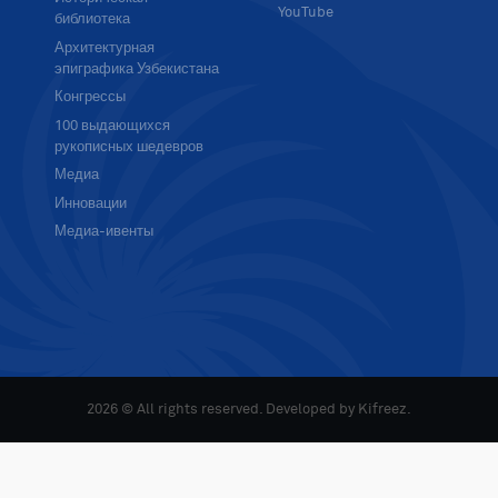
YouTube
библиотека
Архитектурная
эпиграфика Узбекистана
Конгрессы
100 выдающихся
рукописных шедевров
Медиа
Инновации
Медиа-ивенты
2026 © All rights reserved. Developed by
Kifreez
.