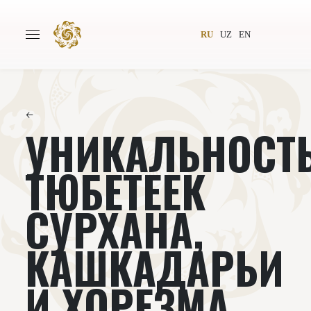
RU
UZ
EN
←
УНИКАЛЬНОСТ
Главная
О проекте
Авторы
Всемирное общество
ТЮБЕТЕЕК
Издательство
Новости
СУРХАНА,
Проекты
Подкасты
КАШКАДАРЬИ
Книги
Видеолекторий
И ХОРЕЗМА