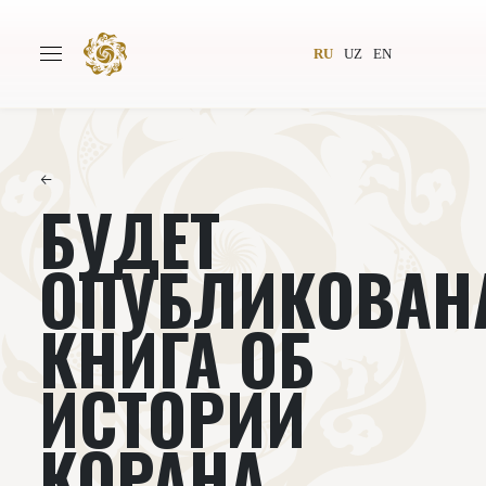
RU
UZ
EN
←
БУДЕТ
Главная
О проекте
Авторы
Всемирное общество
ОПУБЛИКОВАН
Издательство
Новости
КНИГА ОБ
Проекты
Подкасты
ИСТОРИИ
Книги
Видеолекторий
КОРАНА