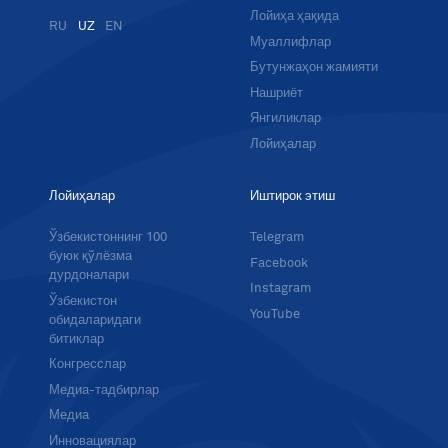
Лойиҳа ҳақида
RU
UZ
EN
Муаллифлар
Бутунжаҳон жамияти
Нашриёт
Янгиликлар
Лойиҳалар
Лойиҳалар
Иштирок этиш
Ўзбекистоннинг 100
Telegram
буюк қўлёзма
Facebook
дурдоналари
Instagram
Ўзбекистон
YouTube
обидаларидаги
битиклар
Конгресслар
Медиа-тадбирлар
Медиа
Инновациялар