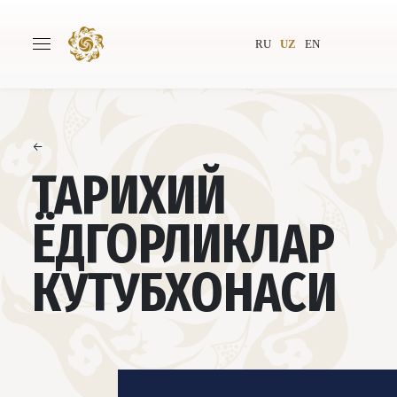
RU
UZ
EN
←
Бош саҳифа
Лойиҳа ҳақида
ТАРИХИЙ
Муаллифлар
Бутунжаҳон жамияти
ЁДГОРЛИКЛАР
Нашриёт
Янгиликлар
КУТУБХОНАСИ
Лойиҳалар