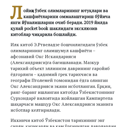
Л
ойиҳа ўзбек олимларининг ютуқлари ва
кашфиётларини оммалаштириш бўйича
янги йўналишларни очиб беради. 2019 йилда
қулай pocket book шаклидаги эксклюзив
китоблар чиқарила бошлайди.
Илк китоб Э.Ртвеладзе бошчилигидаги ўзбек
олимларининг оламшумул кашфиёти –
афсонавий Окс Искандарияси
(Александрияси)га бағишланади. Мазкур
тарихий объект эллинизм даврининг ғаройиб
ёдгорлиги – қадимий грек тарихчиси ва
географи Птолемей томонидан ёдга олинган
Окс Александрияси экани исботланган. Ёрқин,
ранг-баранг ишланган китобда Ўзбекистоннинг
Сурхондарё вилоятида жойлашган Кампиртепа
шаҳарчаси машҳур Окс Александрияси эканига
исботлар келтирилади.
Иккинчи китоб Ўзбекистон тарихининг энг
сирли, қизиқарли ва кам ўрганилган даврлардан