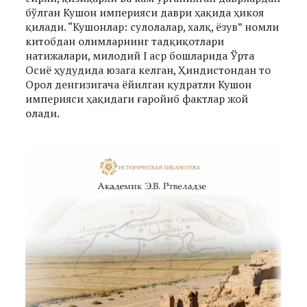
бўлган Кушон империяси даври ҳақида ҳикоя
қилади. “Кушонлар: сулолалар, халқ, ёзув” номли
китобдан олимларнинг тадқиқотлари
натижалари, милодий I аср бошларида Ўрта
Осиё ҳудудида юзага келган, Ҳиндистондан то
Орол денгизигача ёйилган қудратли Кушон
империяси ҳақидаги ғаройиб фактлар жой
олади.