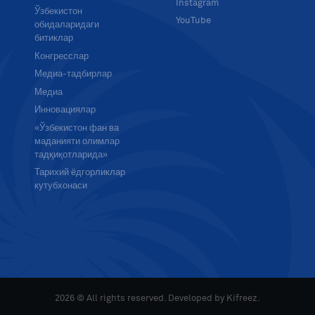
Instagram
Ўзбекистон
YouTube
обидаларидаги
битиклар
Конгресслар
Медиа-тадбирлар
Медиа
Инновациялар
«Ўзбекистон фан ва
маданияти олимлар
тадқиқотларида»
Тарихий ёдгорликлар
кутубхонаси
2026 © All rights reserved. Developed by
Kifreez
.