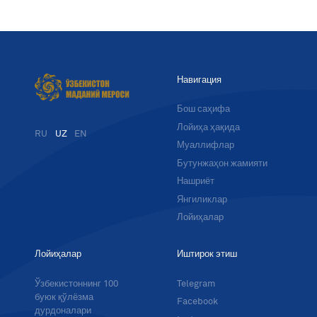
Навигация
Бош саҳифа
Лойиҳа ҳақида
RU
UZ
EN
Муаллифлар
Бутунжаҳон жамияти
Нашриёт
Янгиликлар
Лойиҳалар
Лойиҳалар
Иштирок этиш
Ўзбекистоннинг 100
Telegram
буюк қўлёзма
Facebook
дурдоналари