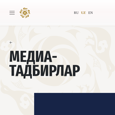
RU
UZ
EN
←
Бош саҳифа
Лойиҳа ҳақида
МЕДИА-
Муаллифлар
Бутунжаҳон жамияти
ТАДБИРЛАР
Нашриёт
Янгиликлар
Лойиҳалар