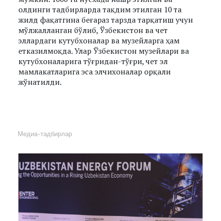
олдинги тадбирларда тақдим этилган 10 та
жилд фақатгина беғараз тарзда тарқатиш учун
мўлжалланган бўлиб, Ўзбекистон ва чет
эллардаги кутубхоналар ва музейларга ҳам
етказилмоқда. Улар Ўзбекистон музейлари ва
кутубхоналарига тўғридан-тўғри, чет эл
мамлакатларига эса элчихоналар орқали
жўнатилди.
Медиа-тадбирлар