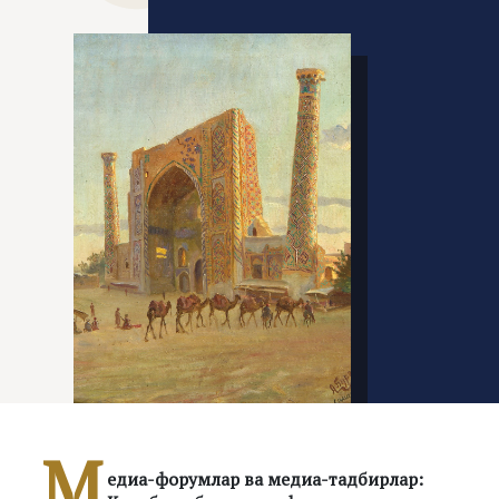
М
едиа-форумлар ва медиа-тадбирлар: