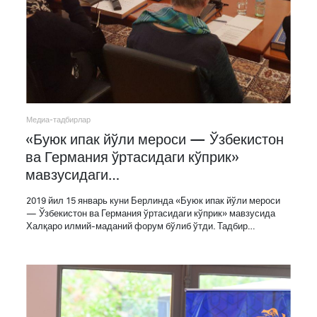
Медиа-тадбирлар
«Буюк ипак йўли мероси — Ўзбекистон
ва Германия ўртасидаги кўприк»
мавзусидаги…
2019 йил 15 январь куни Берлинда «Буюк ипак йўли мероси
— Ўзбекистон ва Германия ўртасидаги кўприк» мавзусида
Халқаро илмий-маданий форум бўлиб ўтди. Тадбир…