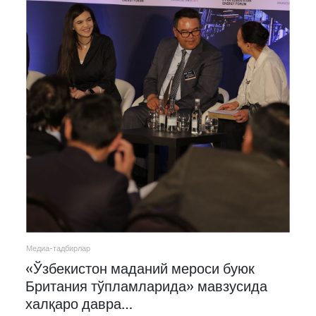
Медиа-тадбирлар
«Ўзбекистон маданий мероси буюк
Британия тўпламларида» мавзусида
халқаро давра…