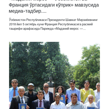
Франция ўртасидаги кўприк» мавзусида
медиа-тадбир.…
Ўзбекистон Республикаси Президенти Шавкат Мирзиёевнинг
2018 йил 5 октябрь куни Франция Республикасига расмий
ташрифи арафасида Парижда «Маданий мерос —…