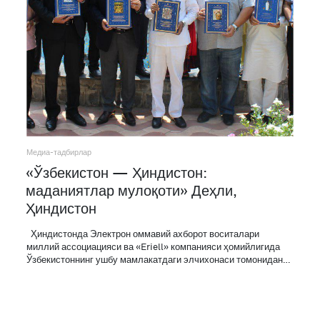
Медиа-тадбирлар
«Ўзбекистон — Ҳиндистон:
маданиятлар мулоқоти» Деҳли,
Ҳиндистон
Ҳиндистонда Электрон оммавий ахборот воситалари
миллий ассоциацияси ва «Eriell» компанияси ҳомийлигида
Ўзбекистоннинг ушбу мамлакатдаги элчихонаси томонидан…