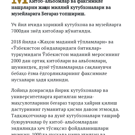
Китоб-альбомлар ва факсимиле
нашрларни жаҳон миллий кутубхоналари ва
музейларига Беғараз топшириш.
Уч йил ичида хорижий кутубхона ва музейларга
7000дан зиёд китоблар жўнатилди.
2018 йилда «Жаҳон маданий тўпламлари» ва
«Ўзбекистон обидаларидаги битиклар»
туркумидаги Ўзбекистон маданий меросининг
2000 дан ортиқ китоблари ва альбомлари,
шунингдек, дунё тўпламларида сақланувчи
бебаҳо ёзма ёдгорликларнинг факсимиле
нусхалари ҳадя қилинди.
Лойиҳа доирасида йирик кутубхоналар ва
университетларга яратилган медиа-
маҳсулотларини беғараз тарзда хайрия қилиш
дастурининг гуманитар қисми давом этмоқда.
Тадқиқотчилар ва дунё кутубхоналари ташриф
буюрувчилар бу китоб-альбомлардан
эндиликда ҳеч тўсиқсиз фойдаланишлари
мумкин. 1000 та нусхада нашр этилган ва