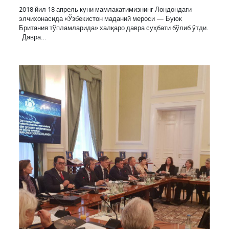
2018 йил 18 апрель куни мамлакатимизнинг Лондондаги
элчихонасида «Ўзбекистон маданий мероси — Буюк
Британия тўпламларида» халқаро давра суҳбати бўлиб ўтди.
Давра…