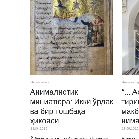
Янгиликлар
Янгиликла
Анималистик
“... 
миниатюра: Икки ўрдак
тири
ва бир тошбақа
мақб
ҳикояси
нима
29.08.2025
29.08.2025
Ўзбекистон фанлар Академияси Беруний
Андижон 