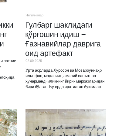
Янгиликлар
икки
Гулбарг шаклидаги
нг
қўрғошин идиш –
и
Ғазнавийлар даврига
оид артефакт
02.09.2025
ли патнис
р
Ўрта асрларда Хуросон ва Мовароуннаҳр
илм-фан, маданият, амалий санъат ва
 алоҳида
ҳунармандчиликнинг йирик марказларидан
бири бўлган. Бу ерда яратилган буюмлар…