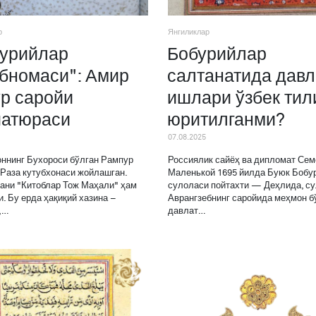
р
Янгиликлар
урийлар
Бобурийлар
бномаси": Амир
салтанатида давл
р саройи
ишлари ўзбек тил
атюраси
юритилганми?
07.08.2025
ннинг Бухороси бўлган Рампур
Россиялик сайёҳ ва дипломат Сем
Раза кутубхонаси жойлашган.
Маленькой 1695 йилда Буюк Бобу
ани "Китоблар Тож Маҳали" ҳам
сулоласи пойтахти — Деҳлида, су
. Бу ерда ҳақиқий хазина –
Аврангзебнинг саройида меҳмон б
,…
давлат…