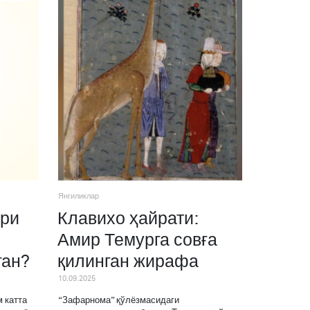
Янгиликлар
ри
Клавихо ҳайрати:
Амир Темурга совға
ган?
қилинган жирафа
10.09.2025
 катта
“Зафарнома” қўлёзмасидаги