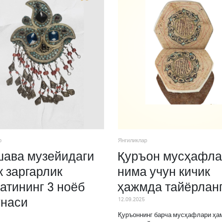
р
Янгиликлар
ава музейидаги
Қуръон мусҳафла
к заргарлик
нима учун кичик
атининг 3 ноёб
ҳажмда тайёрлан
наси
12.09.2025
Қуръоннинг барча мусҳафлари ҳам