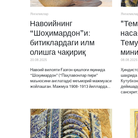
Янгиликлар
Янгиликла
Навоийнинг
"Тем
“Шоҳимардон”и:
наса
битиклардаги илм
Тему
олишга чақириқ
мини
20.08.2025
08.08.2025
Навоий вилояти Ғазғон қишлоғи яқинида
Ҳиндисто
“Шоҳимардон” (“Паҳлавонлар пири”
шаҳрида 
маъносини англатади) меъморий мажмуаси
Кутубхон
жойлашган. Мажмуа 1908-1913 йилларда…
дейишади
санскрит