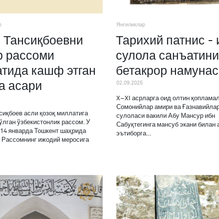
р
Янгиликлар
 Тансиқбоевни
Тарихий патнис - 
р рассоми
сулола санъатини
тида кашф этган
бетакрор намунас
а асари
02.09.2025
X–XI асрларга оид олтин қоплама
Сомонийлар амири ва Ғазнавийла
сиқбоев асли қозоқ миллатига
сулоласи вакили Абу Мансур ибн
ўлган ўзбекистонлик рассом. У
Сабуқтегинга мансуб экани билан
 14 январда Тошкент шаҳрида
эътиборга…
. Рассомнинг ижодий меросига