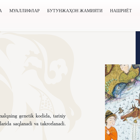
А
МУАЛЛИФЛАР
БУТУНЖАҲОН ЖАМИЯТИ
НАШРИЁТ
нжаҳон жамияти
Нашриёт
Янгиликлар
Лойиҳалар
alqning genetik kodida, tarixiy
larida saqlanadi va takrorlanadi.