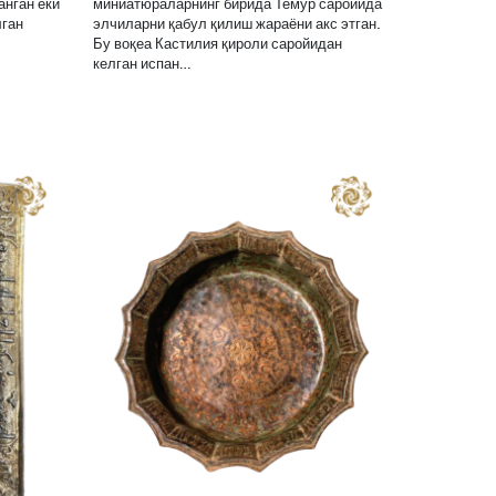
анган ёки
миниатюраларнинг бирида Темур саройида
лган
элчиларни қабул қилиш жараёни акс этган.
Бу воқеа Кастилия қироли саройидан
келган испан…