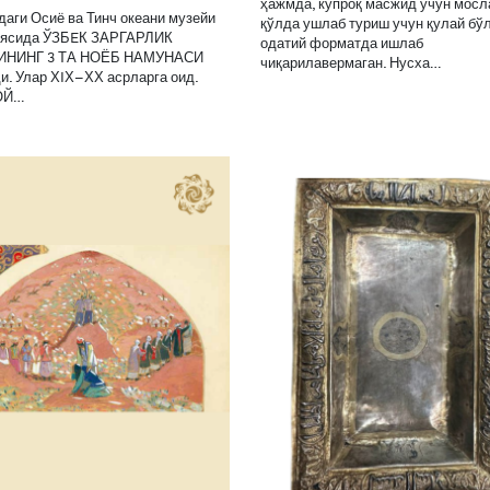
ҳажмда, кўпроқ масжид учун мосл
аги Осиё ва Тинч океани музейи
қўлда ушлаб туриш учун қулай бў
иясида ЎЗБEК ЗАРГАРЛИК
одатий форматда ишлаб
ИНИНГ 3 ТА НОЁБ НАМУНАСИ
чиқарилавермаган. Нусха…
и. Улар ХIХ–ХХ асрларга оид.
ОЙ…