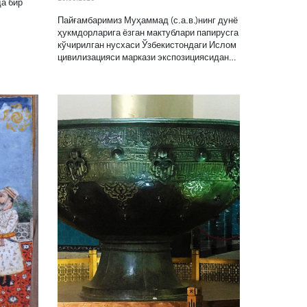
да бир
Пайғамбаримиз Муҳаммад (с.а.в.)нинг дунё
ҳукмдорларига ёзган мактублари папирусга
кўчирилган нусхаси Ўзбекистондаги Ислом
цивилизацияси маркази экспозициясидан…