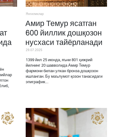
Янгиликлар
Амир Темур ясатган
ат
600 йиллик дошқозон
ида
нусхаси тайёрланади
29.07.2025
1399 йил 25 июнда, яъни 801 ҳижрий
йилнинг 20 шавволида Амир Темур
ён
фармони билан улкан бронза дошқозон
рийлар
ишланган. Бу маълумот қозон танасидаги
лтон
эпиграфик…
ўлиб,