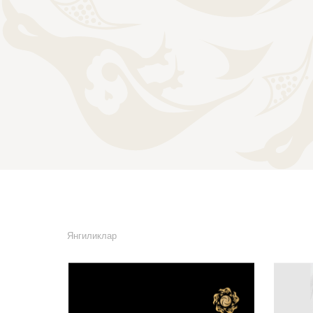
Янгиликлар