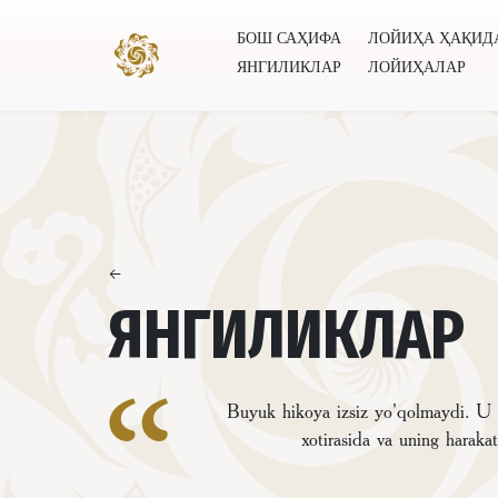
БОШ САҲИФА
ЛОЙИҲА ҲАҚИД
ЯНГИЛИКЛАР
ЛОЙИҲАЛАР
Бош саҳифа
Лойиҳа ҳақида
Муаллифлар
Буту
←
ЯНГИЛИКЛАР
Buyuk hikoya izsiz yo'qolmaydi. U x
xotirasida va uning harakat