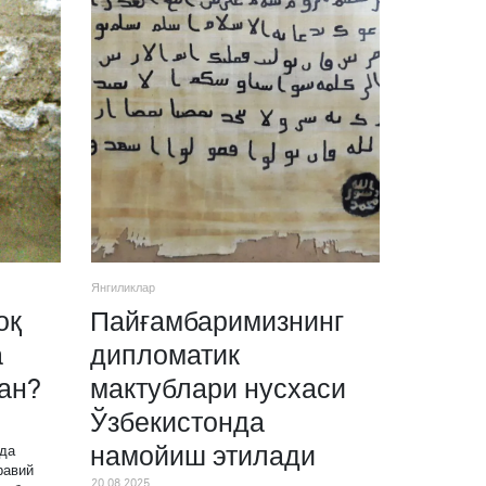
Янгиликлар
оқ
Пайғамбаримизнинг
а
дипломатик
ган?
мактублари нусхаси
Ўзбекистонда
намойиш этилади
рда
равий
20.08.2025