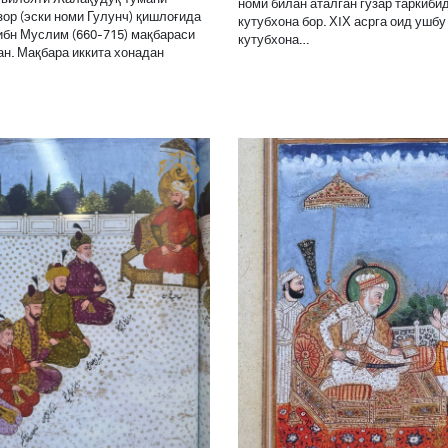
номи билан аталган гузар таркиби
ор (эски номи Гулунч) қишлоғида
кутубхона бор. ХIХ асрга оид ушбу
ибн Муслим (660-715) мақбараси
кутубхона…
н. Мақбара иккита хонадан