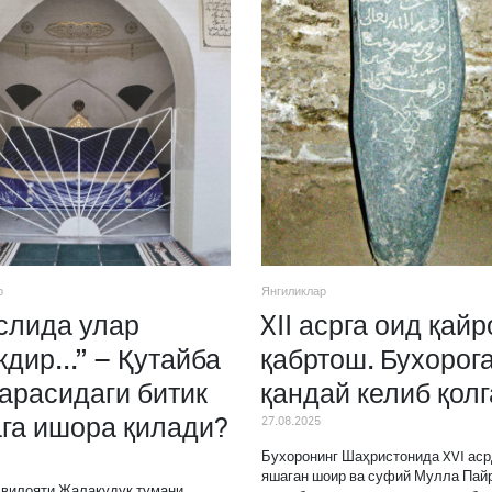
р
Янгиликлар
Аслида улар
XII асрга оид қайр
кдир...” – Қутайба
қабртош. Бухорог
арасидаги битик
қандай келиб қол
га ишора қилади?
27.08.2025
Бухоронинг Шаҳристонида XVI ас
яшаган шоир ва суфий Мулла Пай
вилояти Жалақудуқ тумани