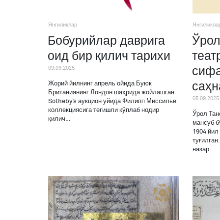
Янгиликлар
Янгиликла
Бобурийлар даврига
Ўрол
оид бир қилич тарихи
теат
09.09.2025
сифа
саҳн
Жорий йилнинг апрель ойида Буюк
Британиянинг Лондон шаҳрида жойлашган
05.09.2025
Sotheby’s аукцион уйида Филипп Мисcилье
коллекциясига тегишли кўплаб нодир
Ўрол Тан
қилич…
мансуб б
1904 йил
туғилган
назар…