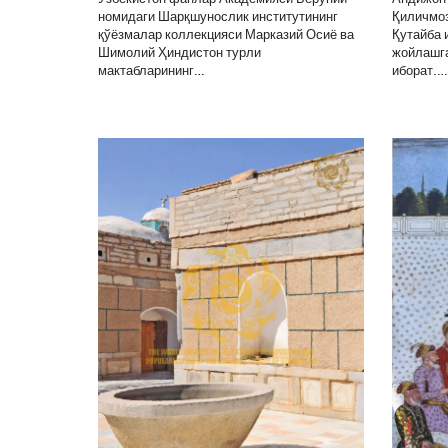
номидаги Шарқшунослик институтининг
Қиличмоз
қўёзмалар коллекцияси Марказий Осиё ва
Қутайба 
Шимолий Ҳиндистон турли
жойлашга
мактабларининг…
иборат.…