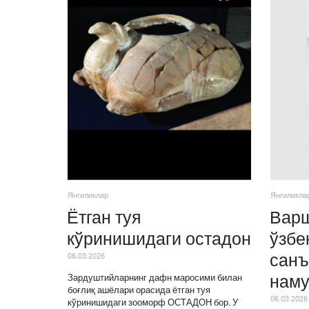
Янгиликлар
Янгиликла
Ётган туя
Варш
кўринишидаги остадон
ўзбе
06.03.2026
санъ
наму
Зардуштийларнинг дафн маросими билан
боғлиқ ашёлари орасида ётган туя
06.03.2026
кўринишидаги зооморф ОСТАДОН бор. У