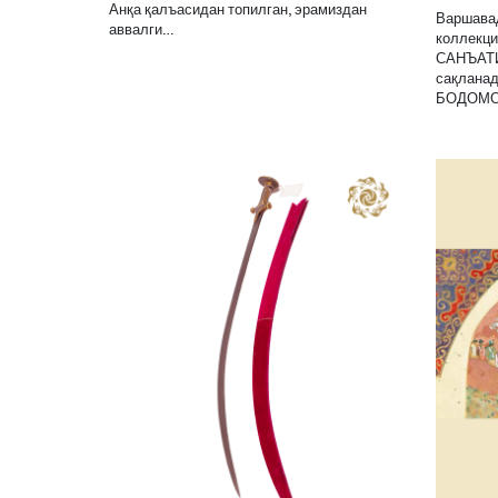
Анқа қалъасидан топилган, эрамиздан
Варшавад
аввалги…
коллекц
САНЪАТ
сақланад
БОДОМ