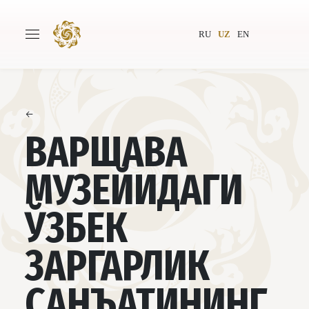
RU
UZ
EN
←
Бош саҳифа
Лойиҳа ҳақида
ВАРШАВА
Муаллифлар
Бутунжаҳон жамияти
МУЗЕЙИДАГИ
Нашриёт
Янгиликлар
ЎЗБЕК
Лойиҳалар
ЗАРГАРЛИК
САНЪАТИНИНГ