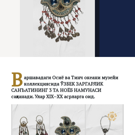
В
аршавадаги Осиё ва Тинч океани музейи
коллекциясида ЎЗБEК ЗАРГАРЛИК
САНЪАТИНИНГ 3 ТА НОЁБ НАМУНАСИ
сақланади. Улар ХIХ–ХХ асрларга оид.