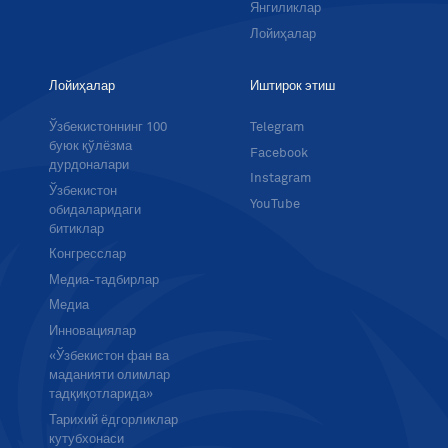
Янгиликлар
Лойиҳалар
Лойиҳалар
Иштирок этиш
Ўзбекистоннинг 100
Telegram
буюк қўлёзма
Facebook
дурдоналари
Instagram
Ўзбекистон
YouTube
обидаларидаги
битиклар
Конгресслар
Медиа-тадбирлар
Медиа
Инновациялар
«Ўзбекистон фан ва
маданияти олимлар
тадқиқотларида»
Тарихий ёдгорликлар
кутубхонаси