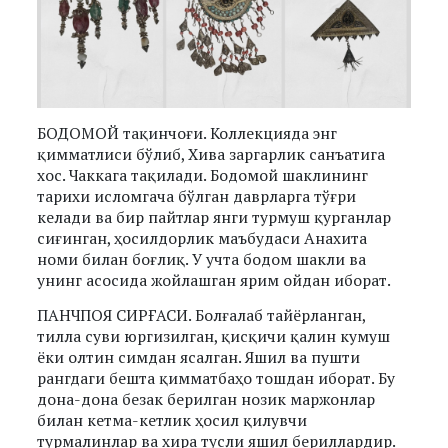
БОДОМОЙ тақинчоғи. Коллекцияда энг
қимматлиси бўлиб, Хива заргарлик санъатига
хос. Чаккага тақилади. Бодомой шаклининг
тарихи исломгача бўлган даврларга тўғри
келади ва бир пайтлар янги турмуш қурганлар
сиғинган, ҳосилдорлик маъбудаси Анахита
номи билан боғлиқ. У учта бодом шакли ва
унинг асосида жойлашган ярим ойдан иборат.
ПАНЧПОЯ СИРҒАСИ. Болғалаб тайёрланган,
тилла суви юргизилган, қисқичи қалин кумуш
ёки олтин симдан ясалган. Яшил ва пушти
рангдаги бешта қимматбаҳо тошдан иборат. Бу
дона-дона безак берилган нозик маржонлар
билан кетма-кетлик ҳосил қилувчи
турмалинлар ва хира тусли яшил бериллардир.