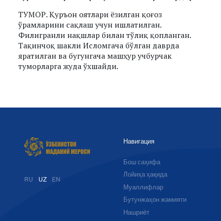
ТУМОР. Қуръон оятлари ёзилган қоғоз
ўрамларини сақлаш учун ишлатилган.
Филигранли нақшлар билан тўлиқ қопланган.
Тақинчоқ шакли Исломгача бўлган даврда
яратилган ва бугунгача машҳур учбурчак
туморларга жуда ўхшайди.
Навигация
Бош саҳифа
Лойиҳа ҳақида
RU
UZ
EN
Муаллифлар
Бутунжаҳон жамияти
Нашриёт