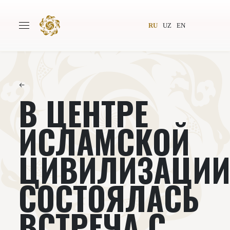
RU
UZ
EN
←
В ЦЕНТРЕ
Главная
О проекте
Авторы
Всемирное общество
ИСЛАМСКОЙ
Издательство
Новости
ЦИВИЛИЗАЦИ
Проекты
Подкасты
СОСТОЯЛАСЬ
Книги
Видеолекторий
ВСТРЕЧА С