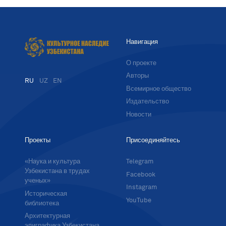
Навигация
О проекте
Авторы
RU
UZ
EN
Всемирное общество
Издательство
Новости
Проекты
Присоединяйтесь
«Наука и культура
Telegram
Узбекистана в трудах
Facebook
ученых»
Instagram
Историческая
YouTube
библиотека
Архитектурная
эпиграфика Узбекистана