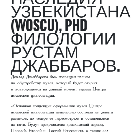
УЗБЕКИСТАНА
(WOSCU), PHD
ФИЛОЛОГИИ
РУСТАМ
ДЖАББАРОВ.
Доклад Джаббарова был посвящен планам
по обустройству музея, который будет открыт
в возводящемся на данный момент здании Центра
исламской цивилизации.
«Основная концепция оформления музея Центра
исламской цивилизации изначально состояла из девяти
разделов, но теперь ее пересмотрели и остановились
на пяти. Будут представлены доисламский период,
Первый, Второй и Третий Ренессансы, а также зал