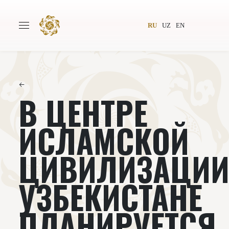
RU
UZ
EN
←
В ЦЕНТРЕ
Главная
О проекте
Авторы
Всемирное общество
ИСЛАМСКОЙ
Издательство
Новости
ЦИВИЛИЗАЦИИ
Проекты
Подкасты
УЗБЕКИСТАНЕ
Книги
Видеолекторий
ПЛАНИРУЕТСЯ