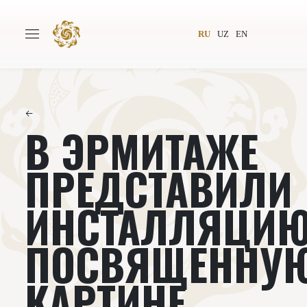
RU
UZ
EN
←
В ЭРМИТАЖЕ
Главная
О проекте
Авторы
Всемирное общество
ПРЕДСТАВИЛИ
Издательство
Новости
ИНСТАЛЛЯЦИЮ
Проекты
Подкасты
ПОСВЯЩЕННУ
Книги
Видеолекторий
КАРТИНЕ