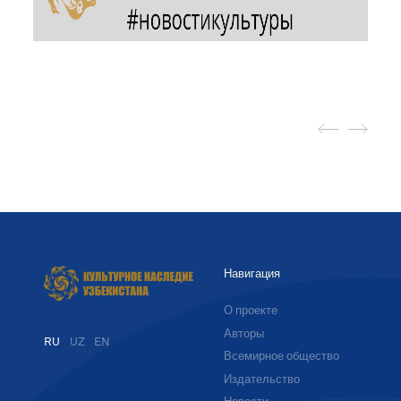
Навигация
О проекте
Авторы
RU
UZ
EN
Всемирное общество
Издательство