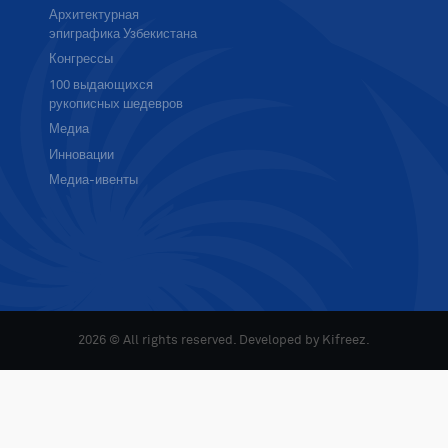
Архитектурная
эпиграфика Узбекистана
Конгрессы
100 выдающихся
рукописных шедевров
Медиа
Инновации
Медиа-ивенты
2026 © All rights reserved. Developed by
Kifreez
.