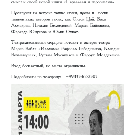
смыслы своей новой книги «Параллели и персоналии».
Прозвучат на встрече также стихи, проза и песни
ташкентских авторов таких, как Олеси Цай, Баха
Ахмедова, Натальи Белоедовой, Марата Байзакова,
Фархада Юнусова и Юлии Охват.
Театрализованный сюрприз готовят и актёры театра
Марка Вайля «Ильхом»: Рафаэль Бабаджанов, Клавдия
Безматерных, Рустам Мусакулов и Фаррух Молдаханов.
Вход бесплатный, но места ограничены.
Подробности по телефону: +998334652303