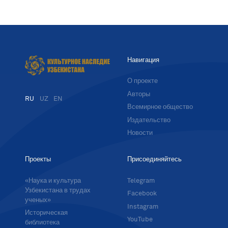
Навигация
О проекте
Авторы
RU
UZ
EN
Всемирное общество
Издательство
Новости
Проекты
Присоединяйтесь
«Наука и культура
Telegram
Узбекистана в трудах
Facebook
ученых»
Instagram
Историческая
YouTube
библиотека