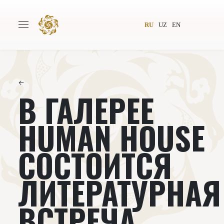
RU
UZ
EN
←
В ГАЛЕРЕЕ
Главная
О проекте
Авторы
Всемирное общество
HUMAN HOUSE
Издательство
Новости
СОСТОИТСЯ
Проекты
Подкасты
ЛИТЕРАТУРНАЯ
Книги
Видеолекторий
ВСТРЕЧА