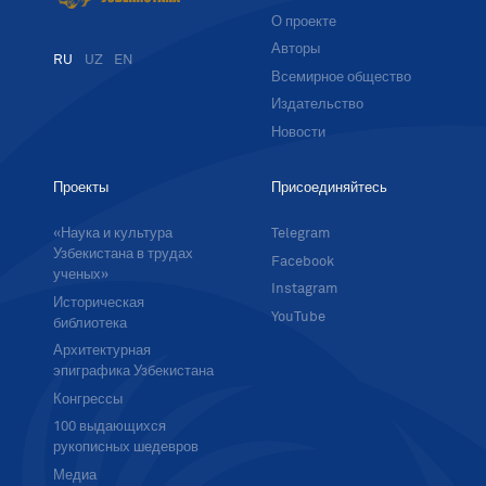
О проекте
Авторы
RU
UZ
EN
Всемирное общество
Издательство
Новости
Проекты
Присоединяйтесь
«Наука и культура
Telegram
Узбекистана в трудах
Facebook
ученых»
Instagram
Историческая
YouTube
библиотека
Архитектурная
эпиграфика Узбекистана
Конгрессы
100 выдающихся
рукописных шедевров
Медиа