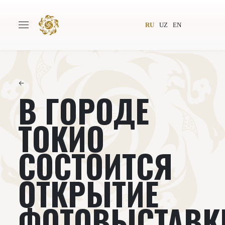
RU
UZ
EN
←
В ГОРОДЕ
Главная
О проекте
Авторы
Всемирное общество
ТОКИО
Издательство
Новости
СОСТОИТСЯ
Проекты
Подкасты
ОТКРЫТИЕ
Книги
Видеолекторий
ФОТОВЫСТАВК