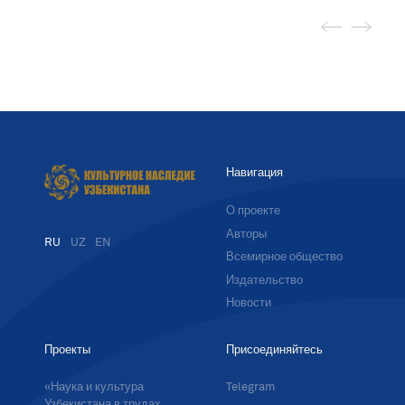
Навигация
О проекте
Авторы
RU
UZ
EN
Всемирное общество
Издательство
Новости
Проекты
Присоединяйтесь
«Наука и культура
Telegram
Узбекистана в трудах