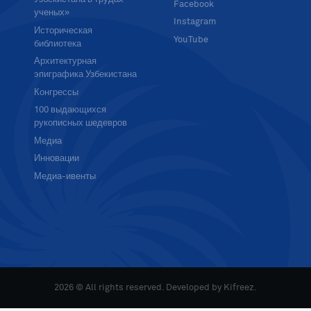
Facebook
ученых»
Instagram
Историческая
YouTube
библиотека
Архитектурная
эпиграфика Узбекистана
Конгрессы
100 выдающихся
рукописных шедевров
Медиа
Инновации
Медиа-ивенты
2026 © All rights reserved. Developed by
Kifreez
.