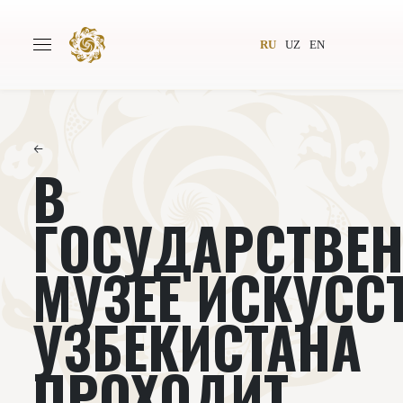
RU
UZ
EN
←
В
Главная
О проекте
Авторы
Всемирное общество
ГОСУДАРСТВЕ
Издательство
Новости
МУЗЕЕ ИСКУСС
Проекты
Подкасты
УЗБЕКИСТАНА
Книги
Видеолекторий
ПРОХОДИТ