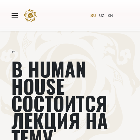
RU
UZ
EN
←
В HUMAN
Главная
О проекте
Авторы
Всемирное общество
HOUSE
Издательство
Новости
СОСТОИТСЯ
Проекты
Подкасты
ЛЕКЦИЯ НА
Книги
Видеолекторий
ТЕМУ