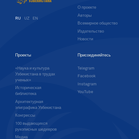
О проекте
Авторы
RU
UZ
EN
Всемирное общество
Издательство
Новости
Проекты
Присоединяйтесь
«Наука и культура
Telegram
Узбекистана в трудах
Facebook
ученых»
Instagram
Историческая
YouTube
библиотека
Архитектурная
эпиграфика Узбекистана
Конгрессы
100 выдающихся
рукописных шедевров
Медиа