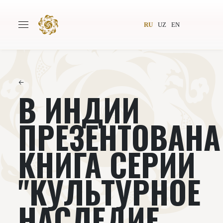
RU
UZ
EN
←
В ИНДИИ
Главная
О проекте
Авторы
Всемирное общество
ПРЕЗЕНТОВАНА
Издательство
Новости
КНИГА СЕРИИ
Проекты
Подкасты
"КУЛЬТУРНОЕ
Книги
Видеолекторий
НАСЛЕДИЕ