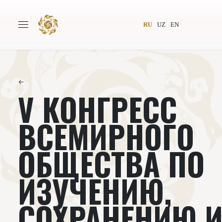
RU
UZ
EN
←
V КОНГРЕСС
Главная
О проекте
Авторы
Всемирное общество
ВСЕМИРНОГО
Издательство
Новости
ОБЩЕСТВА ПО
Проекты
Подкасты
ИЗУЧЕНИЮ,
Книги
Видеолекторий
СОХРАНЕНИЮ 