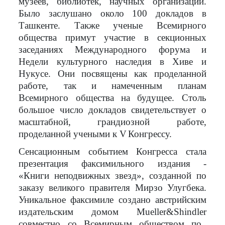
музеев, библиотек, научных организаций.
Было заслушано около 100 докладов в
Ташкенте. Также ученые Всемирного
общества примут участие в секционных
заседаниях Международного форума и
Недели культурного наследия в Хиве и
Нукусе. Они посвящены как проделанной
работе, так и намеченным планам
Всемирного общества на будущее. Столь
большое число докладов свидетельствует о
масштабной, грандиозной работе,
проделанной учеными к
V
Конгрессу.
Сенсационным событием Конгресса стала
презентация факсимильного издания -
«Книги неподвижных звезд», созданной по
заказу великого правителя Мирзо Улугбека.
Уникальное факсимиле создано
австрийским
издательским домом
Mueller
&
Shindler
совместно со Всемирным обществом по