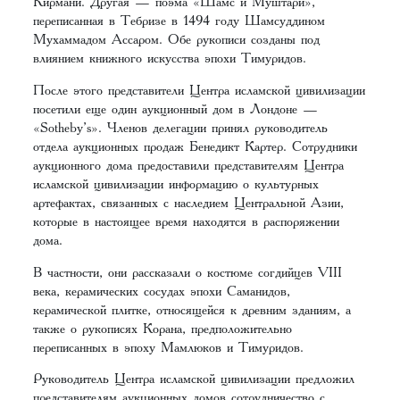
Кирмани. Другая — поэма «Шамс и Муштари»,
переписанная в Тебризе в 1494 году Шамсуддином
Мухаммадом Ассаром. Обе рукописи созданы под
влиянием книжного искусства эпохи Тимуридов.
После этого представители Центра исламской цивилизации
посетили еще один аукционный дом в Лондоне —
«Sotheby’s». Членов делегации принял руководитель
отдела аукционных продаж Бенедикт Картер. Сотрудники
аукционного дома предоставили представителям Центра
исламской цивилизации информацию о культурных
артефактах, связанных с наследием Центральной Азии,
которые в настоящее время находятся в распоряжении
дома.
В частности, они рассказали о костюме согдийцев VIII
века, керамических сосудах эпохи Саманидов,
керамической плитке, относящейся к древним зданиям, а
также о рукописях Корана, предположительно
переписанных в эпоху Мамлюков и Тимуридов.
Руководитель Центра исламской цивилизации предложил
представителям аукционных домов сотрудничество с