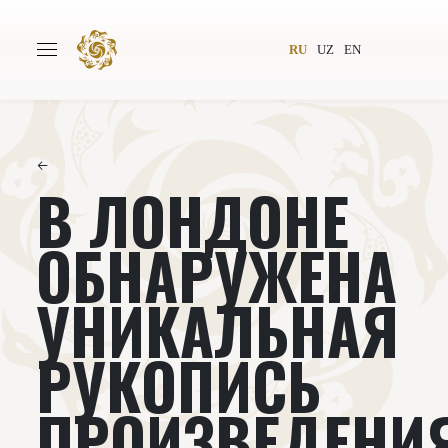
RU
UZ
EN
←
В ЛОНДОНЕ
Главная
О проекте
Авторы
Всемирное общество
ОБНАРУЖЕНА
Издательство
Новости
УНИКАЛЬНАЯ
Проекты
Подкасты
РУКОПИСЬ
Книги
Видеолекторий
ПРОИЗВЕДЕНИ