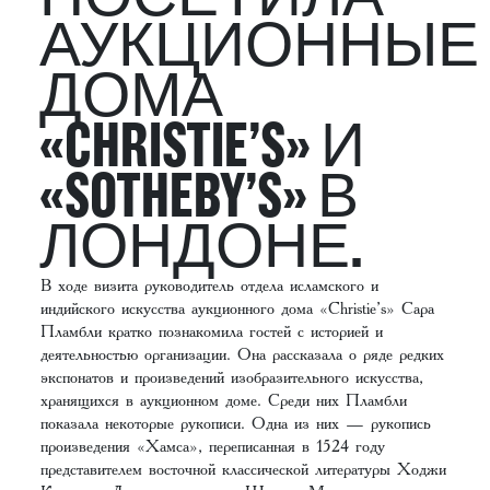
АУКЦИОННЫЕ
ДОМА
«CHRISTIE’S» И
«SOTHEBY’S» В
ЛОНДОНЕ.
В ходе визита руководитель отдела исламского и
индийского искусства аукционного дома «Christie’s» Сара
Пламбли кратко познакомила гостей с историей и
деятельностью организации. Она рассказала о ряде редких
экспонатов и произведений изобразительного искусства,
хранящихся в аукционном доме. Среди них Пламбли
показала некоторые рукописи. Одна из них — рукопись
произведения «Хамса», переписанная в 1524 году
представителем восточной классической литературы Ходжи