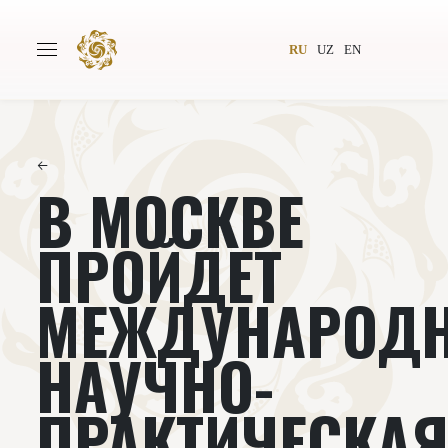
RU
UZ
EN
←
В МОСКВЕ
Главная
О проекте
Авторы
Всемирное общество
ПРОЙДЕТ
Издательство
Новости
МЕЖДУНАРОД
Проекты
Подкасты
НАУЧНО-
Книги
Видеолекторий
ПРАКТИЧЕСКА