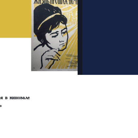
я в кинозале
»