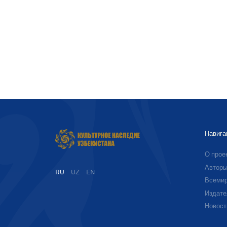
Навига
О прое
Автор
RU
UZ
EN
Всемир
Издате
Новост