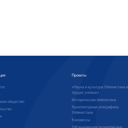
ция
Проекты
кте
«Наука и культура Узбекистана 
трудах ученых»
ы
Историческая библиотека
ное общество
Архитектурная эпиграфика
льство
Узбекистана
и
Конгрессы
100 выдающихся рукописных