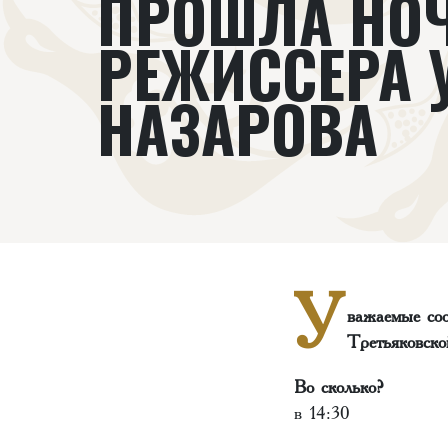
ПРОШЛА НО
РЕЖИССЕРА 
НАЗАРОВА
У
важаемые соо
Третьяковск
Во сколько?
в 14:30