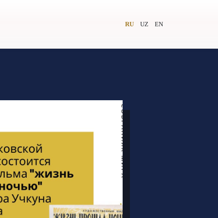
RU
UZ
EN
и
Видеолекторий