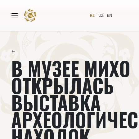
RU
UZ
EN
←
В МУЗЕЕ МИХО
Главная
О проекте
Авторы
Всемирное общество
ОТКРЫЛАСЬ
Издательство
Новости
ВЫСТАВКА
Проекты
Подкасты
АРХЕОЛОГИЧЕС
Книги
Видеолекторий
НАХОДОК