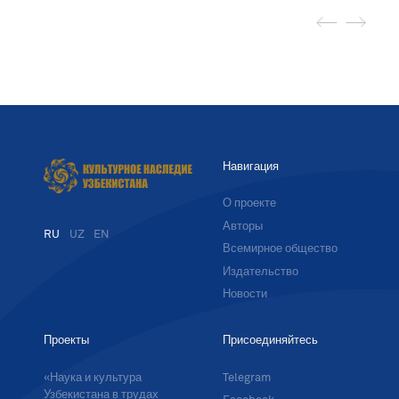
Навигация
О проекте
Авторы
RU
UZ
EN
Всемирное общество
Издательство
Новости
Проекты
Присоединяйтесь
«Наука и культура
Telegram
Узбекистана в трудах