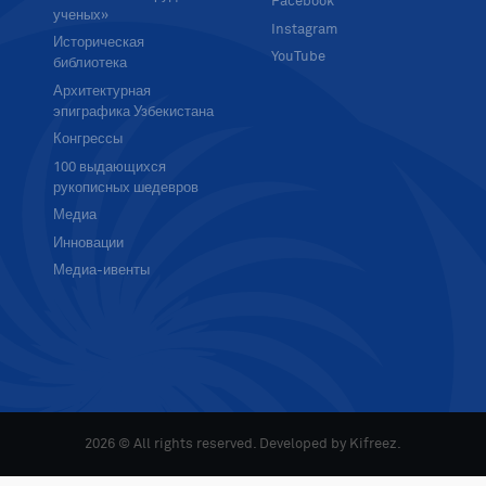
Facebook
ученых»
Instagram
Историческая
YouTube
библиотека
Архитектурная
эпиграфика Узбекистана
Конгрессы
100 выдающихся
рукописных шедевров
Медиа
Инновации
Медиа-ивенты
2026 © All rights reserved. Developed by
Kifreez
.