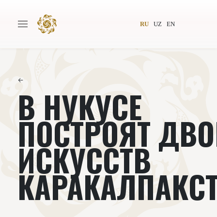
RU
UZ
EN
←
В НУКУСЕ
Главная
О проекте
Авторы
Всемирное общество
ПОСТРОЯТ ДВО
Издательство
Новости
ИСКУССТВ
Проекты
Подкасты
КАРАКАЛПАКС
Книги
Видеолекторий