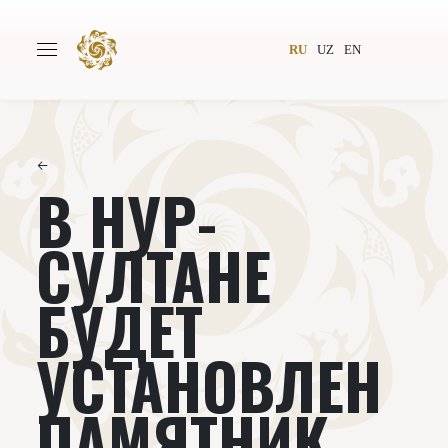
RU
UZ
EN
←
В НУР-
Главная
О проекте
Авторы
Всемирное общество
СУЛТАНЕ
Издательство
Новости
БУДЕТ
Проекты
Подкасты
УСТАНОВЛЕН
Книги
Видеолекторий
ПАМЯТНИК