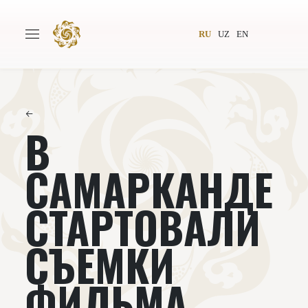
RU
UZ
EN
←
В
Главная
О проекте
Авторы
Всемирное общество
САМАРКАНДЕ
Издательство
Новости
СТАРТОВАЛИ
Проекты
Подкасты
СЪЕМКИ
Книги
Видеолекторий
ФИЛЬМА