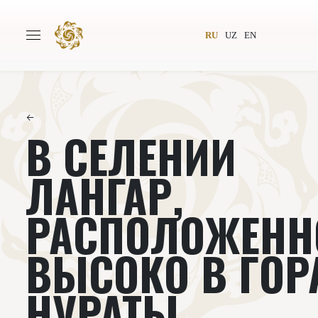
RU
UZ
EN
←
В СЕЛЕНИИ
Главная
О проекте
Авторы
Всемирное общество
ЛАНГАР,
Издательство
Новости
РАСПОЛОЖЕНН
Проекты
Подкасты
ВЫСОКО В ГОР
Книги
Видеолекторий
НУРАТЫ,