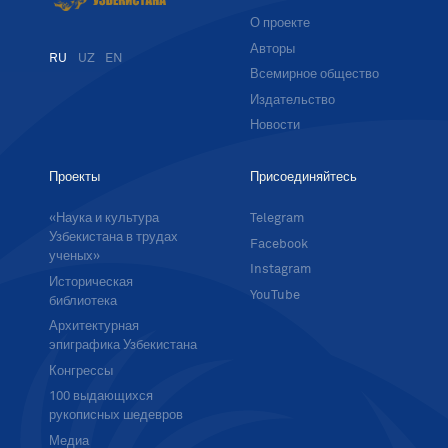
О проекте
Авторы
RU
UZ
EN
Всемирное общество
Издательство
Новости
Проекты
Присоединяйтесь
«Наука и культура
Telegram
Узбекистана в трудах
Facebook
ученых»
Instagram
Историческая
YouTube
библиотека
Архитектурная
эпиграфика Узбекистана
Конгрессы
100 выдающихся
рукописных шедевров
Медиа