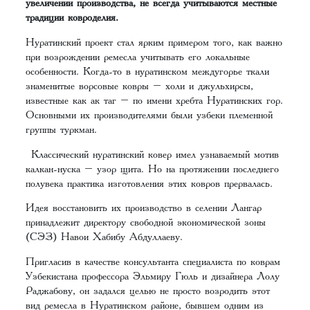
увеличении производства, не всегда учитываются местные
традиции ковроделия.
Нуратинский проект стал ярким примером того, как важно
при возрождении ремесла учитывать его локальные
особенности. Когда-то в нуратинском междугорье ткали
знаменитые ворсовые ковры – холи и джульхирсы,
известные как ак таг – по имени хребта Нуратинских гор.
Основными их производителями были узбеки племенной
группы туркман.
Классический нуратинский ковер имел узнаваемый мотив
калкан-нуска – узор щита. Но на протяжении последнего
полувека практика изготовления этих ковров прервалась.
Идея восстановить их производство в селении Лангар
принадлежит директору свободной экономической зоны
(СЭЗ) Навои Хабибу Абдуллаеву.
Пригласив в качестве консультанта специалиста по коврам
Узбекистана профессора Эльмиру Гюль и дизайнера Лолу
Раджабову, он задался целью не просто возродить этот
вид ремесла в Нуратинском районе, бывшем одним из