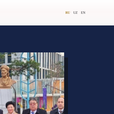
RU
UZ
EN
и
Видеолекторий