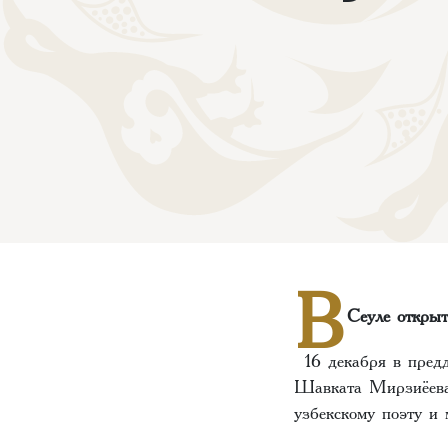
В
Сеуле откры
16 декабря в предд
Шавката Мирзиёева 
узбекскому поэту и