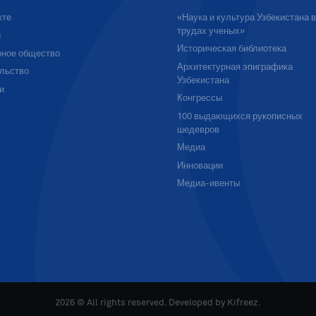
кте
«Наука и культура Узбекистана 
трудах ученых»
ы
Историческая библиотека
ное общество
Архитектурная эпиграфика
льство
Узбекистана
и
Конгрессы
100 выдающихся рукописных
шедевров
Медиа
Инновации
Медиа-ивенты
2026 © All rights reserved. Developed by
Kifreez
.