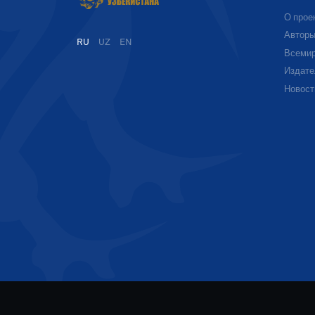
О прое
Автор
RU
UZ
EN
Всемир
Издате
Новост