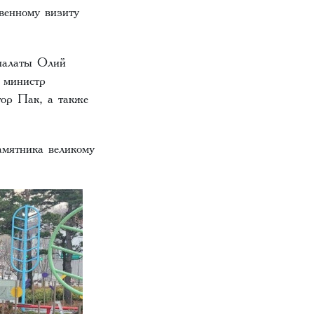
венному визиту
 палаты Олий
 министр
тор Пак, а также
мятника великому