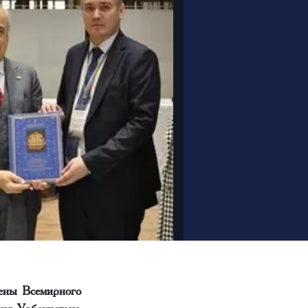
лены Всемирного
ия Узбекистана.