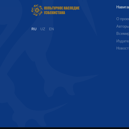
Навига
О прое
Автор
RU
UZ
EN
Всемир
Издате
Новост