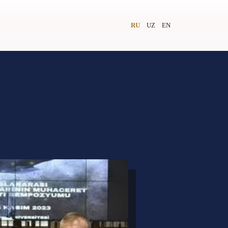
RU
UZ
EN
и
Видеолекторий