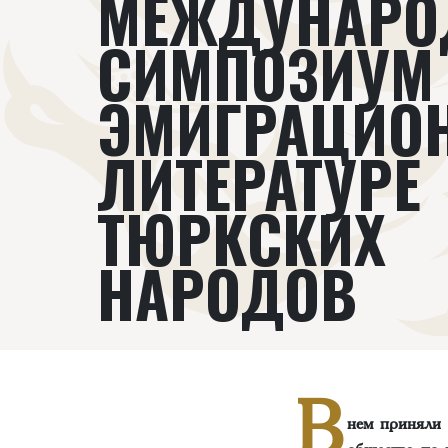
МЕЖДУНАР
СИМПОЗИУМ
ЭМИГРАЦИО
ЛИТЕРАТУРЕ
ТЮРКСКИХ
НАРОДОВ
В
нем приняли 
общества по 