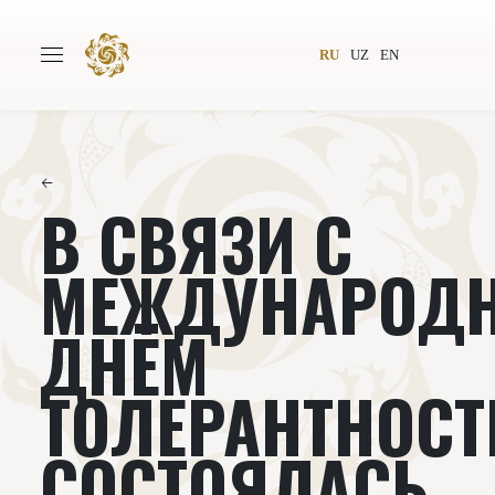
RU
UZ
EN
←
В СВЯЗИ С
Главная
О проекте
Авторы
Всемирное общество
МЕЖДУНАРОД
Издательство
Новости
ДНЁМ
Проекты
Подкасты
ТОЛЕРАНТНОСТ
Книги
Видеолекторий
СОСТОЯЛАСЬ