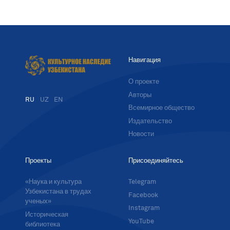
Навигация
О проекте
Авторы
RU
UZ
EN
Всемирное общество
Издательство
Новости
Проекты
Присоединяйтесь
«Наука и культура
Telegram
Узбекистана в трудах
Facebook
ученых»
Instagram
Историческая
YouTube
библиотека