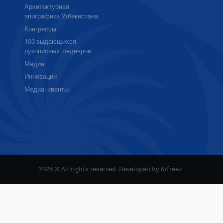
Архитектурная
эпиграфика Узбекистана
Конгрессы
100 выдающихся
рукописных шедевров
Медиа
Инновации
Медиа-ивенты
2026 © All rights reserved. Developed by
Kifreez
.