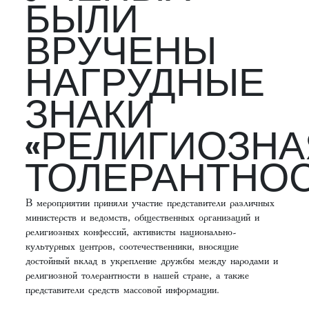
БЫЛИ
ВРУЧЕНЫ
НАГРУДНЫЕ
ЗНАКИ
«РЕЛИГИОЗНА
ТОЛЕРАНТНОС
В мероприятии приняли участие представители различных
министерств и ведомств, общественных организаций и
религиозных конфессий, активисты национально-
культурных центров, соотечественники, вносящие
достойный вклад в укрепление дружбы между народами и
религиозной толерантности в нашей стране, а также
представители средств массовой информации.