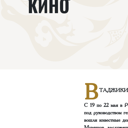
КИНО
В
ТАДЖИКИ
С 19 по 22 мая в Р
под руководством г
вошли известные де
Муминов, заслуженн