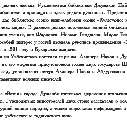
а разных языках. Руководитель библиотеки Джумахон Фай
иблиотеки и хранящихся здесь редких рукописях. Представ
в дар библиотеке серию книг-альбомов серии «Культурное 
аниях мира». В разделе редких источников данной библиот
иких ученых, как Фирдавси, Низами Гянджеви, Мирзо Бе
собый интерес у гостей вызвала рукопись произведения 
я в 1801 году в Бухарском эмирате.
ти из Узбекистана посетили парк им. Алишера Навои в Д
, на его открытии присутствовали главы двух государств 
 саду установлены статуи Алишера Навои и Абдурахмона
памятнику великих писателей.
ре «Ватан» города Душанбе состоялась церемония открытия
е. Руководители киноотраслей двух стран рассказали о ро
турной жизни народов, а также поделились информацией о
ю узбекского и таджикского кино.