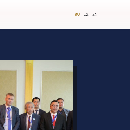
RU
UZ
EN
и
Видеолекторий