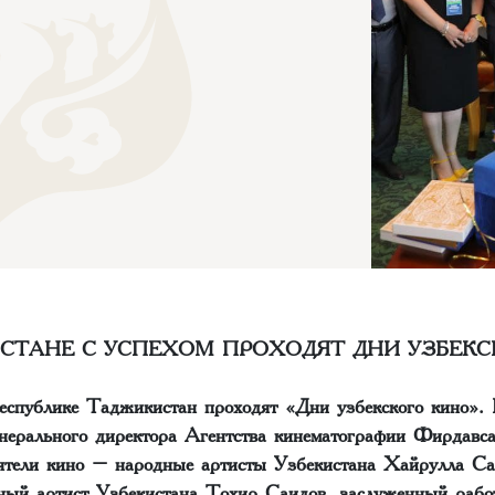
СТАНЕ С УСПЕХОМ ПРОХОДЯТ ДНИ УЗБЕКС
еспублике Таджикистан проходят «Дни узбекского кино». 
енерального директора Агентства кинематографии Фирдавс
ятели кино – народные артисты Узбекистана Хайрулла С
ый артист Узбекистана Тохир Саидов, заслуженный рабо