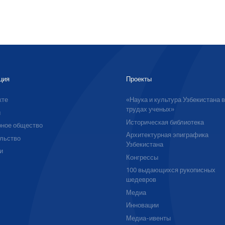
ция
Проекты
кте
«Наука и культура Узбекистана 
трудах ученых»
ы
Историческая библиотека
ное общество
Архитектурная эпиграфика
льство
Узбекистана
и
Конгрессы
100 выдающихся рукописных
шедевров
Медиа
Инновации
Медиа-ивенты