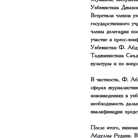
Узбекистана Джахон
Встретили членов уз
государственного 
члены делегации по
участие в пресс-ко
Узбекистан Ф. Абду
Таджикистана Саъди
культуры и по вопр
В частности, Ф. Аб
сферах журналистики
нововведениях в уз
необходимость даль
квалификации предс
После этого, кинем
Абдуллы Рудаки. В 