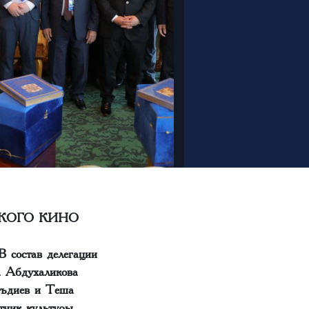
КОГО КИНО
В состав делегации
а Абдухаликова
аъдиев и Теша
тник культуры