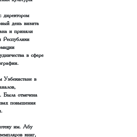
с директором
вый день визита
ана и приняли
и Республики
рмации
дничества в сфере
ографии.
м Узбекистане в
аналов,
. Была отмечена
тивах повышения
.
отеку им. Абу
земпляров книг,