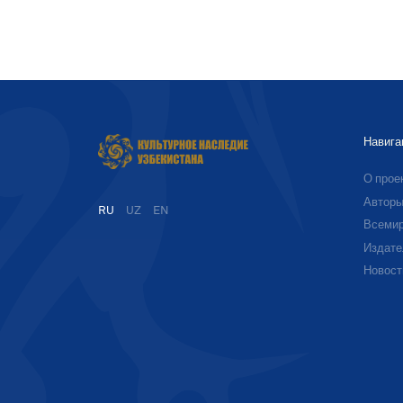
Навига
О прое
Автор
RU
UZ
EN
Всемир
Издате
Новост