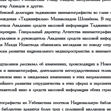
гир Ахмедов и другие.
бекской делегации таджикские кинематографисты во главе 
учреждения «Таджикфильм» Махмасаидом Шохиёном. В пер
сетили Академию средств массовой информации Таджикист
нференции. Генеральный директор Агентства кинематографи
халиков и руководитель Академии средств массовой инфо
 Махди Исматзода обменялись взглядами по поводу сотру
осам развития национального медиапространства и кинемат
духаликов рассказал об изменениях, происходящих в Ново
 и кинематографии, деятельности негосударственных телек
бекском кино и ожидаемых изменениях в этих направлениях
нейшего развития сотрудничества в этих сферах и перспек
тавителей кино и средств массовой информации обеих стран
атографисты из Узбекистана посетили Национальную библи
библиотеке хранятся более трех с половиной миллионов эк