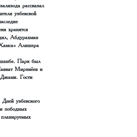
зализода рассказал
ители узбекской
наследие
еки хранятся
дил, Абдурахман
«Хамса» Алишера
ушанбе. Парк был
Шавкат Мирзиёев и
 Джами. Гости
 Дней узбекского
ли пободных
 планируемых