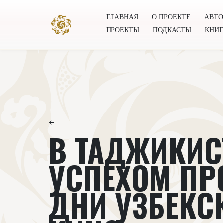
ГЛАВНАЯ
О ПРОЕКТЕ
АВТ
ПРОЕКТЫ
ПОДКАСТЫ
КНИ
Главная
О проекте
Авторы
Всемирное общест
←
В ТАДЖИКИС
УСПЕХОМ ПР
ДНИ УЗБЕКС