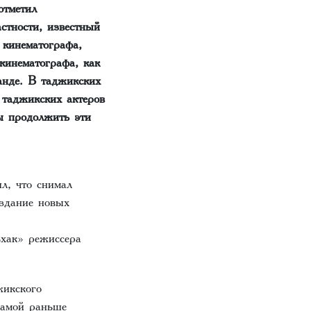
отметил
стности, известный
 кинематографа,
кинематографа, как
нде. В таджикских
 таджикских актеров
ы продолжить эти
л, что снимал
оздание новых
хак» режиссера
жикского
мамой раньше