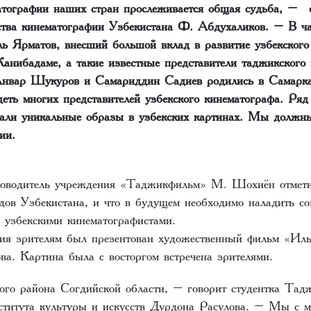
тографии наших стран прослеживается общая судьба, – 
ства кинематографии Узбекистана Ф. Абдухаликов. – В ча
ь Ярматов, внесший большой вклад в развитие узбекского
Канибадаме, а такие известные представители таджикского 
Анвар Шукуров и Самариддин Садиев родились в Самарка
еть многих представителей узбекского кинематографа. Ряд
дали уникальные образы в узбекских картинах. Мы должн
ии.
ководитель учреждения «Таджикфильм» М. Шохиён отмети
дов Узбекистана, и что в будущем необходимо наладить с
с узбекскими кинематографистами.
ия зрителям был презентован художественный фильм «Иль
а. Картина была с восторгом встречена зрителями.
го района Согдийской области, – говорит студентка Тад
нститута культуры и искусств Дурдона Расулова. – Мы с 