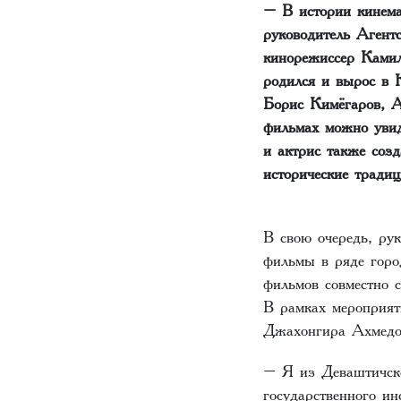
– В истории кинема
руководитель Агент
кинорежиссер Камил
родился и вырос в 
Борис Кимёгаров, 
фильмах можно увид
и актрис также соз
исторические традиц
В свою очередь, ру
фильмы в ряде горо
фильмов совместно 
В рамках мероприят
Джахонгира Ахмедов
– Я из Деваштичско
государственного и