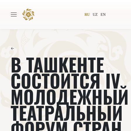
RU
UZ
EN
←
В ТАШКЕНТЕ
Главная
О проекте
Авторы
Всемирное общество
СОСТОИТСЯ IV
Издательство
Новости
МОЛОДЕЖНЫЙ
Проекты
Подкасты
ТЕАТРАЛЬНЫЙ
Книги
Видеолекторий
ФОРУМ СТРАН