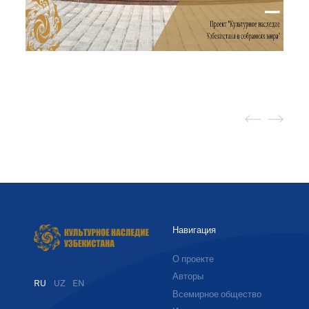
Навигация
О проекте
Авторы
RU
UZ
EN
Всемирное общество